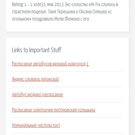
Rating: 1 - 1 vote31 янв 2013 Экс-солистки «Hi-Fi» слились в
страстном поцелуе. Таня Терешина и Оксана Олешко «с
огоньком» поздравили Митю Фомина с его.
Links to Important Stuff
Расписание автобусов великий новгород 1
Яндекс словари латинский
Автобус жодино расписание
Расписание электричек портновская голицыно
Номинальные частоты гост