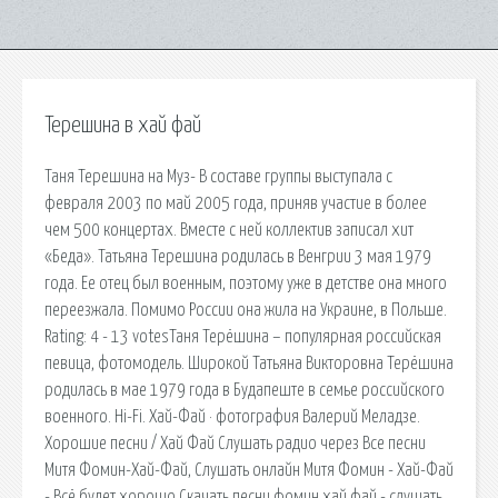
Терешина в хай фай
Таня Терешина на Муз- В составе группы выступала с
февраля 2003 по май 2005 года, приняв участие в более
чем 500 концертах. Вместе с ней коллектив записал хит
«Беда». Татьяна Терешина родилась в Венгрии 3 мая 1979
года. Ее отец был военным, поэтому уже в детстве она много
переезжала. Помимо России она жила на Украине, в Польше.
Rating: 4 - 13 votesТаня Терёшина – популярная российская
певица, фотомодель. Широкой Татьяна Викторовна Терёшина
родилась в мае 1979 года в Будапеште в семье российского
военного. Hi-Fi. Хай-Фай · фотография Валерий Меладзе.
Хорошие песни / Хай Фай Слушать радио через Все песни
Митя Фомин-Хай-Фай, Слушать онлайн Митя Фомин - Хай-Фай
- Всё будет хорошо Скачать песни фомин хай фай - слушать