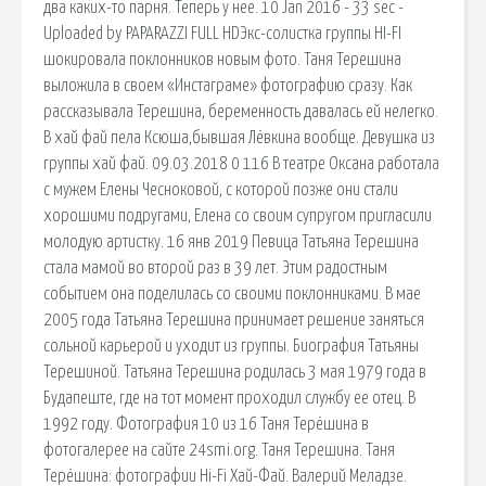
два каких-то парня. Теперь у нее. 10 Jan 2016 - 33 sec -
Uploaded by PAPARAZZI FULL HDЭкс-солистка группы HI-FI
шокировала поклонников новым фото. Таня Терешина
выложила в своем «Инстаграме» фотографию сразу. Как
рассказывала Терешина, беременность давалась ей нелегко.
В хай фай пела Ксюша,бывшая Лёвкина вообще. Девушка из
группы хай фай. 09.03.2018 0 116 В театре Оксана работала
с мужем Елены Чесноковой, с которой позже они стали
хорошими подругами, Елена со своим супругом пригласили
молодую артистку. 16 янв 2019 Певица Татьяна Терешина
стала мамой во второй раз в 39 лет. Этим радостным
событием она поделилась со своими поклонниками. В мае
2005 года Татьяна Терешина принимает решение заняться
сольной карьерой и уходит из группы. Биография Татьяны
Терешиной. Татьяна Терешина родилась 3 мая 1979 года в
Будапеште, где на тот момент проходил службу ее отец. В
1992 году. Фотография 10 из 16 Таня Терёшина в
фотогалерее на сайте 24smi.org. Таня Терешина. Таня
Терёшина: фотографии Hi-Fi Хай-Фай. Валерий Меладзе.