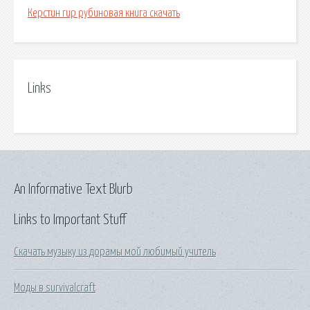
Керстин гир рубиновая книга скачать
Links
An Informative Text Blurb
Links to Important Stuff
Скачать музыку из дорамы мой любимый учитель
Моды в survivalcraft