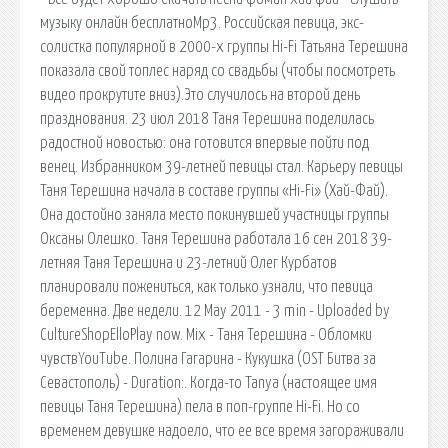
музыку онлайн бесплатноMp3. Российская певица, экс-
солистка популярной в 2000-х группы Hi-Fi Татьяна Терешина
показала свой топлес наряд со свадьбы (чтобы посмотреть
видео прокрутите вниз).Это случилось на второй день
празднования. 23 июл 2018 Таня Терешина поделилась
радостной новостью: она готовится впервые пойти под
венец. Избранником 39-летней певицы стал. Карьеру певицы
Таня Терешина начала в составе группы «Hi-Fi» (Хай-Фай).
Она достойно заняла место покинувшей участницы группы
Оксаны Олешко. Таня Терешина работала 16 сен 2018 39-
летняя Таня Терешина и 23-летний Олег Курбатов
планировали пожениться, как только узнали, что певица
беременна. Две недели. 12 May 2011 - 3 min - Uploaded by
CultureShopElloPlay now. Mix - Таня Терешина - Обломки
чувствYouTube. Полина Гагарина - Кукушка (OST Битва за
Севастополь) - Duration:. Когда-то Tanya (настоящее имя
певицы Таня Терешина) пела в поп-группе Hi-Fi. Но со
временем девушке надоело, что ее все время загораживали