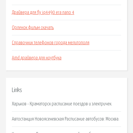
Драйвера для fly iq4490 era nano 4
Орленок фильм скачать
Справочник телефонов города мелитополя
Amd драйвера для ноутбука
Links
Харьков - Краматорск расписание поездов и электричек.
Автостанция Новоясеневская Расписание автобусов: Москва.