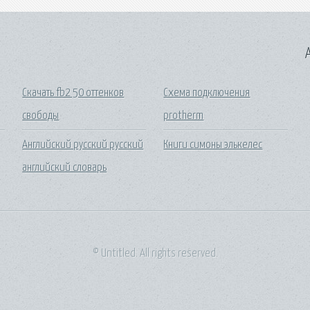
A
Скачать fb2 50 оттенков
Схема подключения
свободы
protherm
Английский русский русский
Книги симоны элькелес
английский словарь
© Untitled. All rights reserved.