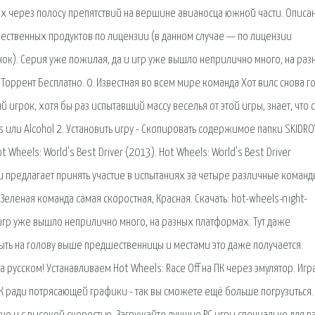
 через полосу препятствий на вершине авианосца южной части. Описа
ественных продуктов по лицензии (в данном случае — по лицензии
к). Серия уже пожилая, да и игр уже вышло неприлично много, на раз
 Торрент Бесплатно. 0. Известная во всем мире команда Хот вилс снова г
игрок, хотя бы раз испытавший массу веселья от этой игры, знает, что с
s или Alcohol 2. Установить игру - Скопировать содержимое папки SKIDR
 Wheels: World's Best Driver (2013). Hot Wheels: World's Best Driver
 предлагает принять участие в испытаниях за четыре различные команд
еленая команда самая скоростная, Красная. Скачать: hot-wheels-night-
 и игр уже вышло неприлично много, на разных платформах. Тут даже
ыть на голову выше предшественницы и местами это даже получается.
а русском! Устанавливаем Hot Wheels: Race Off на ПК через эмулятор. Игр
на ПК ради потрясающей графики - так вы сможете ещё больше погрузиться.