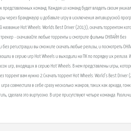
ех представленных команд. Каждая из команд будет владеть своим уника
игры через брандмауэр и добавьте игру в исключения антивирусной прог
 название Hot Wheels: Worlds Best Driver (2013), скачать торрентом ко
т трекер - скачивайте любые торренты и смотрите фильмы ОНЛАЙН без
 и без регистрации вы сможите скачать любые релизы, и посмотреть ОН
 вошли в серию игр Hot Wheels и выходили на ПК по порядку их релиза. 
сок игр, входящих в серию Hot Wheels. В нем представлены игры, кото
 торрент вам нужно 2.Скачать торрент Hot Wheels: World's Best Driver 
я игра совместила в себе сразу несколько жанров, таких как аркада, гонк
ить, сделала это виртуозно. В игре присутствуют четыре команда. Различи