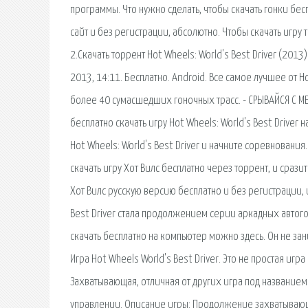
программы. Что нужно сделать, чтобы скачать гонки бес
сайт и без регистрации, абсолютно. Чтобы скачать игру 
2.Скачать торрент Hot Wheels: World's Best Driver (2013
2013, 14:11. Бесплатно. Android. Все самое лучшее от 
более 40 сумасшедших гоночных трасс. - СРЫВАЙСЯ С МЕ
бесплатно скачать игру Hot Wheels: World's Best Driver
Hot Wheels: World's Best Driver и начните соревновани
скачать игру Хот Вилс бесплатно через торрент, и сра
Хот Вилс русскую версию бесплатно и без регистрации,
Best Driver стала продолжением серии аркадных автого
скачать бесплатно на компьютер можно здесь. Он не зан
Игра Hot Wheels World's Best Driver. Это не простая иг
Захватывающая, отличная от других игра под названием H
управлении. Описание игры: Продолжение захватывающей