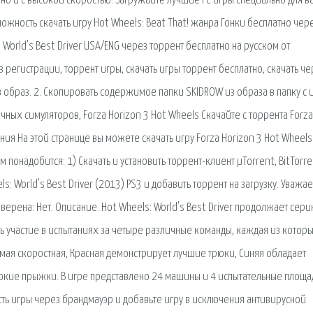
атно и с высокой скоростью. Загружайте лучшие PC игры специально для 
ожность скачать игру Hot Wheels: Beat That! жанра Гонки бесплатно чер
 World's Best Driver USA/ENG через торрент бесплатно на русском от
 регистрации, торрент игры, скачать игры торрент бесплатно, скачать че
ав образ. 2. Скопировать содержимое папки SKIDROW из образа в папку с 
очных симуляторов, Forza Horizon 3 Hot Wheels Скачайте с торрента Forza
ия На этой странице вы можете скачать игру Forza Horizon 3 Hot Wheels
 понадобится: 1) Скачать и установить торрент-клиент µTorrent, BitTorre
ls: World's Best Driver (2013) PS3 и добавить торрент на загрузку. Уваж
оверена: Нет. Описание. Hot Wheels: World's Best Driver продолжает сер
ь участие в испытаниях за четыре различные команды, каждая из котор
мая скоростная, Красная демонстрирует лучшие трюки, Синяя обладает
окие прыжки. В игре представлено 24 машины и 4 испытательные площа
сть игры через брандмауэр и добавьте игру в исключения антивирусной