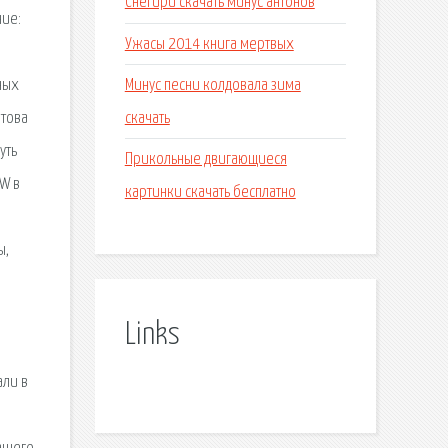
Снегири скачать минус антонов
ние:
Ужасы 2014 книга мертвых
Минус песни колдовала зима
ных
скачать
отова
уть
Прикольные двигающиеся
OW в
картинки скачать бесплатно
ы,
Links
али в