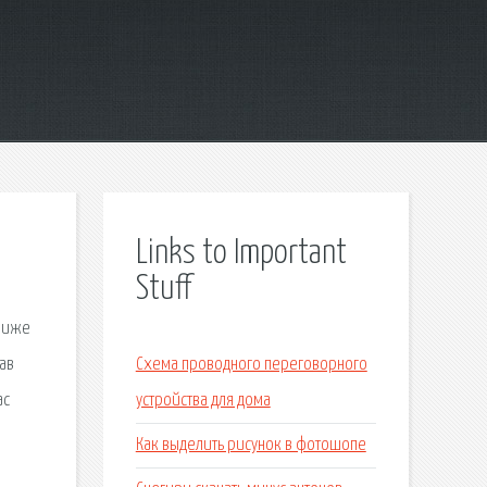
Links to Important
Stuff
 ниже
вав
Схема проводного переговорного
ас
устройства для дома
Как выделить рисунок в фотошопе