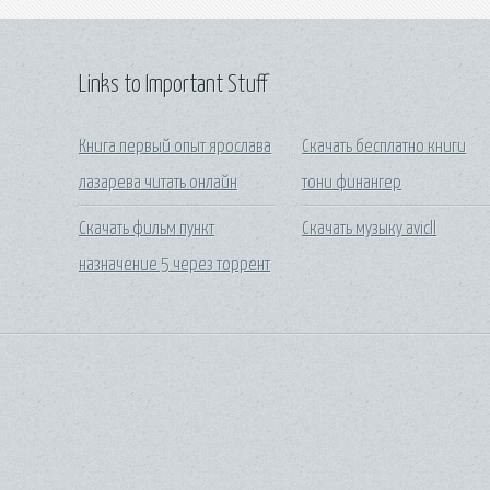
Links to Important Stuff
Книга первый опыт ярослава
Скачать бесплатно книги
лазарева читать онлайн
тони финангер
Скачать фильм пункт
Скачать музыку avicll
назначение 5 через торрент