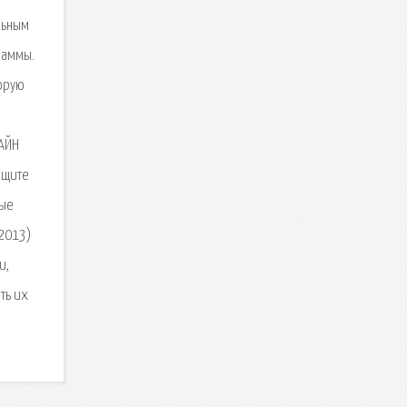
льным
раммы.
торую
ЛАЙН
Ищите
рые
(2013)
и,
ть их