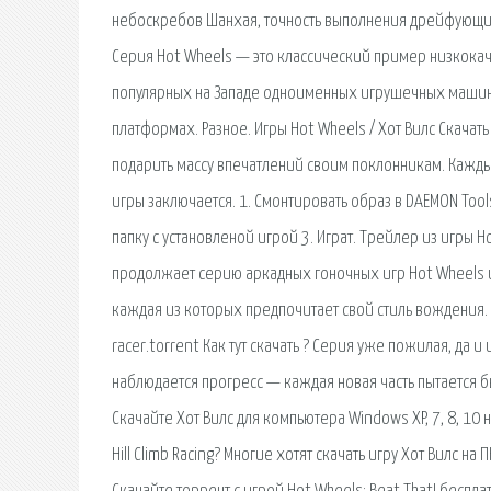
небоскребов Шанхая, точность выполнения дрейфующих
Серия Hot Wheels — это классический пример низкокач
популярных на Западе одноименных игрушечных машино
платформах. Разное. Игры Hot Wheels / Хот Вилс Скачать
подарить массу впечатлений своим поклонникам. Каждый 
игры заключается. 1. Смонтировать образ в DAEMON Tool
папку с установленой игрой 3. Играт. Трейлер из игры Hot
продолжает серию аркадных гоночных игр Hot Wheels и
каждая из которых предпочитает свой стиль вождения. З
racer.torrent Как тут скачать ? Серия уже пожилая, да
наблюдается прогресс — каждая новая часть пытается б
Скачайте Хот Вилс для компьютера Windows XP, 7, 8, 10 н
Hill Climb Racing? Многие хотят скачать игру Хот Вилс 