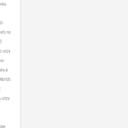
 наш
10-
els по
б
о игру
жно
ать в
Worlds
с
 игру.
.
вам