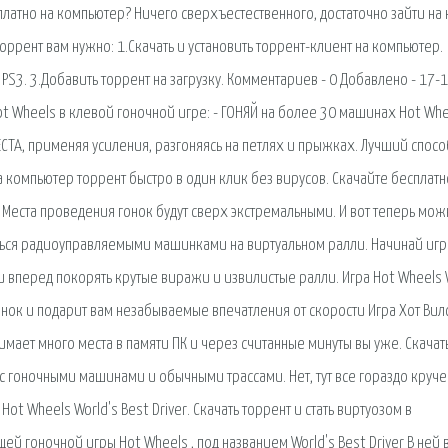
платно на компьютер? Ничего сверхъестественного, достаточно зайти на
торрент вам нужно: 1.Скачать и установить торрент-клиент на компьютер.
) PS3. 3.Добавить торрент на загрузку. Комментариев - 0 Добавлено - 17-
Hot Wheels в клевой гоночной игре: - ГОНЯЙ на более 30 машинах Hot Whe
СТА, применяя усиления, разгоняясь на петлях и прыжках. Лучший спосо
 на компьютер торрент быстро в один клик без вирусов. Скачайте бесплатн
я. Места проведения гонок будут сверх экстремальными. И вот теперь мо
зиться радиоуправляемыми машинками на виртуальном ралли. Начинай игр
 и вперед покорять крутые виражи и извилистые ралли. Игра Hot Wheels 
нок и подарит вам незабываемые впечатления от скорости Игра Хот Вил
имает много места в памяти ПК и через считанные минуты вы уже. Скачать
ра с гоночными машинами и обычными трассами. Нет, тут все гораздо круче
ot Wheels World's Best Driver. Скачать торрент и стать виртуозом в
 гоночной игры Hot Wheels , под названием World's Best Driver В ней 