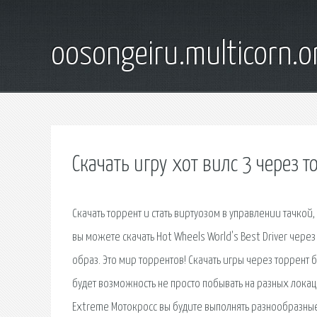
oosongeiru.multicorn.o
Скачать игру хот вилс 3 через т
Скачать торрент и стать виртуозом в управлении тачкой
вы можете скачать Hot Wheels World's Best Driver через
образ. Это мир торрентов! Скачать игры через торрент 
будет возможность не просто побывать на разных локация
Extreme Мотокросс вы будите выполнять разнообразны