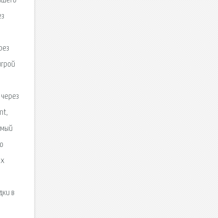
вашего
ез
рез
игрой
 через
nt,
аемый
ию
ых
дки в