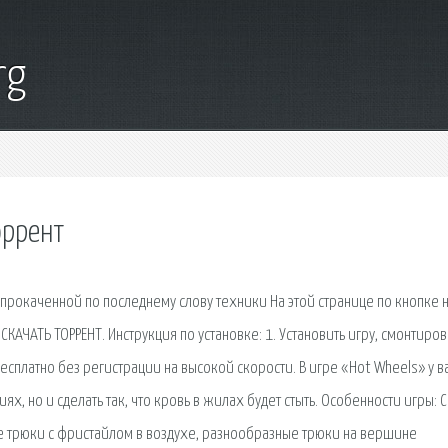
rg
оррент
, прокаченной по последнему слову техники На этой странице по кнопке
 СКАЧАТЬ ТОРРЕНТ. Инструкция по установке: 1. Установить игру, смонтиро
бесплатно без регистрации на высокой скорости. В игре «Hot Wheels» у в
х, но и сделать так, что кровь в жилах будет стыть. Особенности игры: С
е трюки с фристайлом в воздухе, разнообразные трюки на вершине