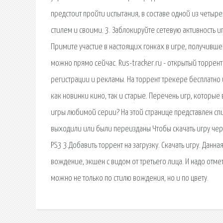
предстоит пройти испытания, в составе одной из четыр
стилем и своими. 3. Заблокируйте сетевую активность 
Примите участие в настоящих гонках в игре, получившей
можно прямо сейчас. Rus-tracker.ru - открытый торрен
регистрации и рекламы. На торрент трекере бесплатно
как новинки кино, так и старые. Перечень игр, которые
игры любимой серии? На этой странице представлен спи
выходили или были переизданы Чтобы скачать игру через
PS3 3.Добавить торрент на загрузку. Скачать игру. Данна
вождение, экшен с видом от третьего лица. И надо отмет
можно не только по стилю вождения, но и по цвету.