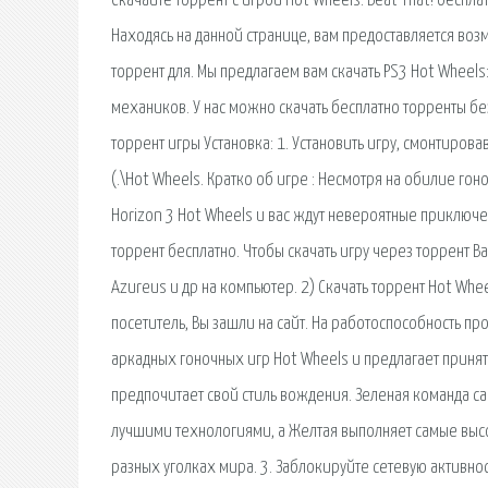
Скачайте торрент с игрой Hot Wheels: Beat That! беспл
Находясь на данной странице, вам предоставляется возм
торрент для. Мы предлагаем вам скачать PS3 Hot Wheels:
механиков. У нас можно скачать бесплатно торренты без
торрент игры Установка: 1. Установить игру, смонтиров
(.\Hot Wheels. Кратко об игре : Несмотря на обилие гон
Horizon 3 Hot Wheels и вас ждут невероятные приключен
торрент бесплатно. Чтобы скачать игру через торрент Вам
Azureus и др на компьютер. 2) Скачать торрент Hot Whee
посетитель, Вы зашли на сайт. На работоспособность пр
аркадных гоночных игр Hot Wheels и предлагает принят
предпочитает свой стиль вождения. Зеленая команда са
лучшими технологиями, а Желтая выполняет самые выс
разных уголках мира. 3. Заблокируйте сетевую активно