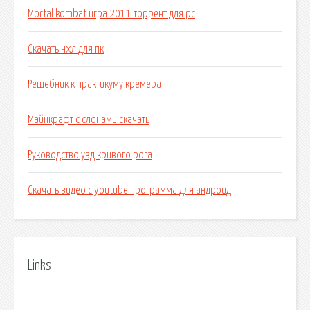
Mortal kombat игра 2011 торрент для pc
Скачать нхл для пк
Решебник к практикуму кремера
Майнкрафт с слонами скачать
Руководство увд кривого рога
Скачать видео с youtube программа для андроид
Links