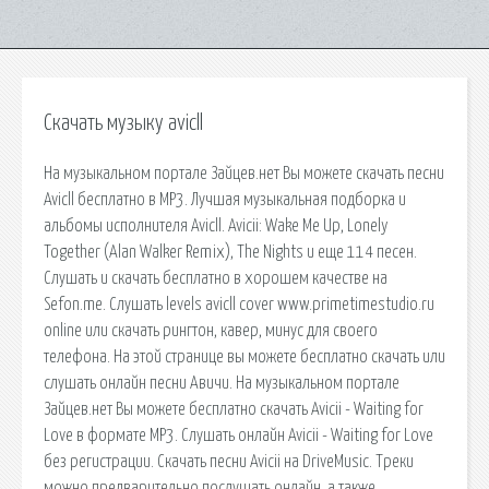
Скачать музыку avicll
На музыкальном портале Зайцев.нет Вы можете скачать песни
Avicll бесплатно в MP3. Лучшая музыкальная подборка и
альбомы исполнителя Avicll. Avicii: Wake Me Up, Lonely
Together (Alan Walker Remix), The Nights и еще 114 песен.
Слушать и скачать бесплатно в хорошем качестве на
Sefon.me. Слушать levels avicll cover www.primetimestudio.ru
online или скачать рингтон, кавер, минус для своего
телефона. На этой странице вы можете бесплатно скачать или
слушать онлайн песни Авичи. На музыкальном портале
Зайцев.нет Вы можете бесплатно скачать Avicii - Waiting for
Love в формате MP3. Слушать онлайн Avicii - Waiting for Love
без регистрации. Скачать песни Avicii на DriveMusic. Треки
можно предварительно послушать онлайн, а также