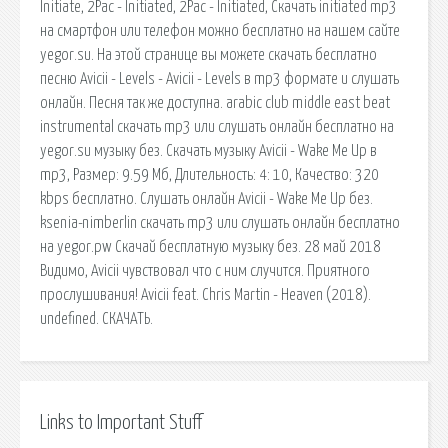
Initiate, 2Pac - Initiated, 2Pac - Initiated, Скачать initiated mp3
на смартфон или телефон можно бесплатно на нашем сайте
yegor.su. На этой странице вы можете скачать бесплатно
песню Avicii - Levels - Avicii - Levels в mp3 формате и слушать
онлайн. Песня так же доступна. arabic club middle east beat
instrumental скачать mp3 или слушать онлайн бесплатно на
yegor.su музыку без. Скачать музыку Avicii - Wake Me Up в
mp3, Размер: 9.59 Мб, Длительность: 4: 10, Качество: 320
kbps бесплатно. Слушать онлайн Avicii - Wake Me Up без.
ksenia-nimberlin скачать mp3 или слушать онлайн бесплатно
на yegor.pw Скачай бесплатную музыку без. 28 май 2018
Видимо, Avicii чувствовал что с ним случится. Приятного
прослушивания! Avicii feat. Chris Martin - Heaven (2018).
undefined. СКАЧАТЬ.
Links to Important Stuff