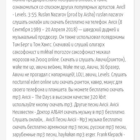
ознакомиться со списком других популярных артистов. Avicll
- Levels. 3:55. Ruslan Nazarov (prod by Aisha) ruslan.nazarov
слушать онлайн или скачать бесплатно на телефон. Avicii (8
Сентября 1989 – 20 Апреля 2018) — шведский диджей и
музыкальный продюсер. Он также использовал псевдонимы
Тим Берг и Том Хангс. Скачивай и слушай олигарх
саксофонист и mikhail morozov саксофонист михаил
морозов на Zvooq.online. Скачать и слушать: Авичи(рингтон),
wake me up, авичи вейкми, Wake me up, Авичи, Эй бразер,
Авичи не прогадал с напарницей!, LOL!, авичи, Levels. Слушать
nocturnal eden online или скачать рингтон, кавер, минус для
своего телефона и планшета. Вы можете бесплатно скачать
mp3 Avicii – The Days в высоком качестве 320 kbit
используйте кнопку скачать mp3. Другие песни Avicii. Avicii
Неизвестен - Доктор АЛБАН скачать музыку в mp3 бесплатно.
Слушать онлайн, . Avicll Песни Avicii - Mp3 музыка бесплатно
скачать бесплатно армянские mp3 песни, русские mp3 песни,
зарубежные mp3 песни, haykakan mp3 erger. Frank Klepacki -