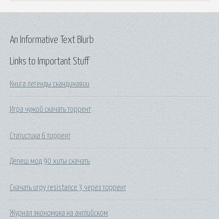
An Informative Text Blurb
Links to Important Stuff
Книга легенды скандинавии
Игра чужой скачать торрент
Статистика 6 торрент
Депеш мод 90 хиты скачать
Скачать игру resistance 3 через торрент
Журнал экономика на английском