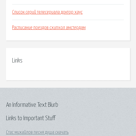
Список серий телесериала доктор хаус
Расписание поездов схипхол амстердам
Links
An Informative Text Blurb
Links to Important Stuff
Стас михайлов песня душа скачать