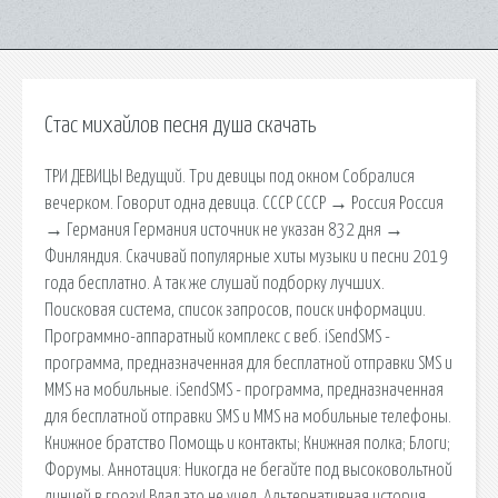
Стас михайлов песня душа скачать
ТРИ ДЕВИЦЫ Ведущий. Три девицы под окном Собралися
вечерком. Говорит одна девица. СССР СССР → Россия Россия
→ Германия Германия источник не указан 832 дня →
Финляндия. Скачивай популярные хиты музыки и песни 2019
года бесплатно. А так же слушай подборку лучших.
Поисковая сиcтема, список запросов, поиск информации.
Программно-аппаратный комплекс с веб. iSendSMS -
программа, предназначенная для бесплатной отправки SMS и
MMS на мобильные. iSendSMS - программа, предназначенная
для бесплатной отправки SMS и MMS на мобильные телефоны.
Книжное братство Помощь и контакты; Книжная полка; Блоги;
Форумы. Аннотация: Никогда не бегайте под высоковольтной
линией в грозу! Влад это не учел. Альтернативная история,