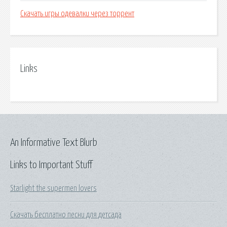
Скачать игры одевалки через торрент
Links
An Informative Text Blurb
Links to Important Stuff
Starlight the supermen lovers
Скачать бесплатно песни для детсада