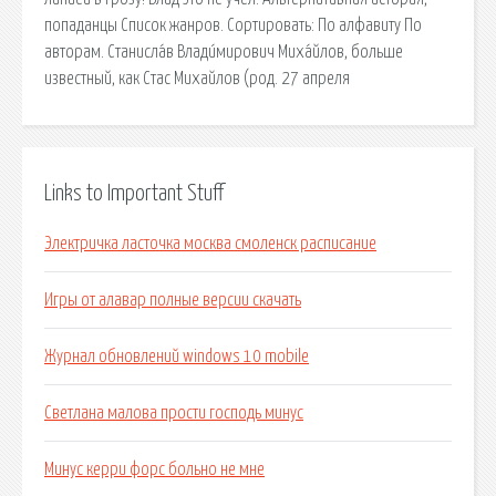
попаданцы Список жанров. Сортировать: По алфавиту По
авторам. Станисла́в Влади́мирович Миха́йлов, больше
известный, как Стас Михайлов (род. 27 апреля
Links to Important Stuff
Электричка ласточка москва смоленск расписание
Игры от алавар полные версии скачать
Журнал обновлений windows 10 mobile
Светлана малова прости господь минус
Минус керри форс больно не мне