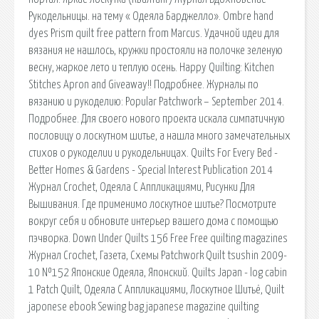
Рукодельницы. на тему « Одеяла Барджелло». Ombre hand
dyes Prism quilt free pattern from Marcus. Удачной идеи для
вязания не нашлось, кружки простояли на полочке зеленую
весну, жаркое лето и теплую осень. Happy Quilting: Kitchen
Stitches Apron and Giveaway!! Подробнее. Журналы по
вязанию и рукоделию: Popular Patchwork – September 2014.
Подробнее. Для своего нового проекта искала симпатичную
пословицу о лоскутном шитье, а нашла много замечательных
стихов о рукоделии и рукодельницах. Quilts For Every Bed -
Better Homes & Gardens - Special Interest Publication 2014
Журнал Crochet, Одеяла С Аппликациями, Рисунки Для
Вышивания. Где применимо лоскутное шитье? Посмотрите
вокруг себя и обновите интерьер вашего дома с помощью
пэчворка. Down Under Quilts 156 Free Free quilting magazines
Журнал Crochet, Газета, Схемы Patchwork Quilt tsushin 2009-
10 №152 Японские Одеяла, Японский. Quilts Japan - log cabin
1 Patch Quilt, Одеяла С Аппликациями, Лоскутное Шитьё, Quilt
japonese ebook Sewing bag japanese magazine quilting