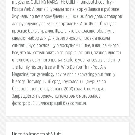
magazine. QUILTING MAKES THE QUILT - Taniapatchcountry -
Picasa Web Albums. Журналы по печворку Записи в рубрике
Журналы по печворку Дневник. 100 000 брендовых товаров
для рукоделия для Вас на портале GELA.ru. Жили-были две
простые белые кружки. Ждали, что их красиво обвяжут и
сделают набор для. Для своего нового проекта искала
симпатичную пословицу о лоскутном шитье, а нашла много.
Всё, что вы хотели знать о пэчворке: основы, разновидности
и техники лоскутного шитья. Explore your ancestry and climb
the family history tree with Who Do You Think You Are
Magazine, for genealogy advice and discovering your family
history. Популярныый среди рукодельниц журнал по
бисероплетению, издается с 2009 года. С помощью.
Запрещается перепечатка текстовых материалов,
фотографий и иллюстраций без согласия.
Links to Important Stuff