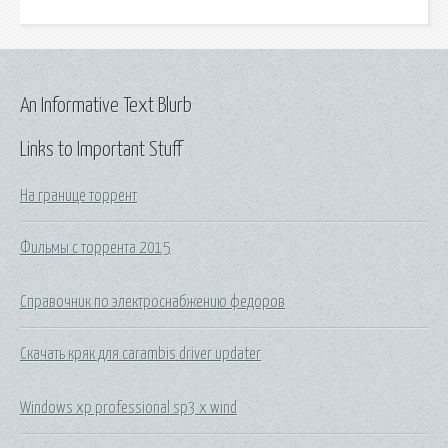
An Informative Text Blurb
Links to Important Stuff
На границе торрент
Фильмы с торрента 2015
Справочник по электроснабжению федоров
Скачать кряк для carambis driver updater
Windows xp professional sp3 x wind