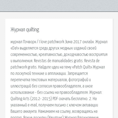
Журнал quilting
журнал Пэчворк / I love patchwork Зима 2017 онлайн. Журнал
«Da!» выделяется среди других модных изданий своей
современностью, креативностью, доходчивостью восприятия
и выполнения. Revistas de manualidades gratis: Revista de
patchwork gratis. Найдите идеи на тему «Patch Quilt» Журнал
по лоскутной технике и аппликации. Запрещается
перепечатка текстовых материалов, фотографий и
иллюстраций без согласия правообладателя, а иное
использование - без ссылки на правообладателя. Журнал:
Quilting Arts (2012- 2015) PDF скачать бесплатно. 2. На
указанный e-mail, получаем письмо с ключом активации
Вашего аккаунта. Нажимаем на ссылку, возвращаясь на
портал. Яркие лоскутки (Квилтинг) Журнал Вдохновение