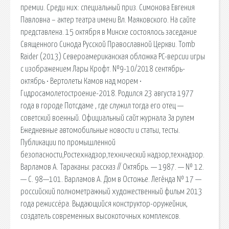
премии. Среди них: специальный приз. Симонова Евгения
Павловна – актер театра имени Вл. Маяковского. На сайте
представлена. 15 октября в Минске состоялось заседание
Священного Синода Русской Православной Церкви. Tomb
Raider (2013) Североамериканская обложка PC-версии игры
с изображением Лары Крофт. №9-10/2018 сентябрь-
октябрь • Вертолеты Камов над морем •
Гидросамолетостроение-2018. Родился 23 августа 1977
года в городе Потсдаме , где служил тогда его отец —
советский военный. Официальный сайт журнала За рулем
Ежедневные автомобильные новости и статьи, тесты.
Публикации по промышленной
безопасности,Ростехнадзор,технический надзор,технадзор.
Варламов А. Тараканы: рассказ // Октябрь. — 1987. — № 12.
— С. 98—101. Варламов А. Дом в Остожье. Леге́нда № 17 —
российский полнометражный художественный фильм 2013
года режиссёра. Выдающийся конструктор-оружейник,
создатель современных высокоточных комплексов.