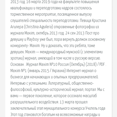
2013 год. 16 марта 2019 года на факультете повышения
квалификации и переподготовки кадров состоялось
торжественное мероприятие, посвященное выпуску
слушателей специальности переподготовки. Певица Кристина
Агилера (Christina Aguilera) откровенные фотографии из
журнала Maxim, октябрь 2013 год. 24 сен 2013 Пост про
девушку и Playboy уже был, пора вернуть должок основному
конкуренту- Maxim. Ну и доказать, что эти ребята, тоже
девушек. Maxim — международный мужской (с элементами
эротики) журнал, имеющий в том числе и русскую версию.
Основан . Журнал Maxim №10 Россия (Октябрь) (2018) / PDF .
Maxim №1 (январь 2015 / Украина) Интернет-журнал о
бизнесе для начинающих и опытных предпринимателей.
Интервью с успешными. Литературный, общественно-
философский, культурно-исторический журнал; портал. Мы с
вами — первое поколение, которое осознало масштаб
разрушительного воздействия. 13 марта прошел
заключительный этап муниципального конкурса Учитель года
Этот год становится богатым на всевозможные награды и