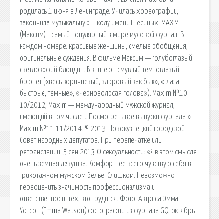
родилась 1 июня в Ленинграде. Училась хореографии,
закончила музыкальную школу имени Гнесиных. MAXIM
(Максим) - самый популярный в мире мужской журнал. В
каждом номере: красивые женщины, смелые обобщения,
оригинальные суждения. В фильме Максим — голубоглазый
светлокожий блондин. В книге он смуглый темноглазый
брюнет («весь коричневый, здоровый как бык», «глаза
быстрые, тёмные», «черноволосая голова»). Maxim №10
10/2012, Maxim — международный мужской журнал,
имеющий в том числе и Посмотреть все выпуски журнала »
Maxim №11 11/2014. © 2013-Новокузнецкий городской
Совет народных депутатов. При перепечатке или
ретрансляции. 5 сен 2013 О сексуальности: «Я в этом смысле
очень земная девушка. Комфортнее всего чувствую себя в
трикотажном мужском белье. Слишком. Невозможно
переоценить значимость профессионализма и
ответственности тех, кто трудится. Фото: Актриса Эмма
Уотсон (Emma Watson) фотографии из журнала GQ, октябрь