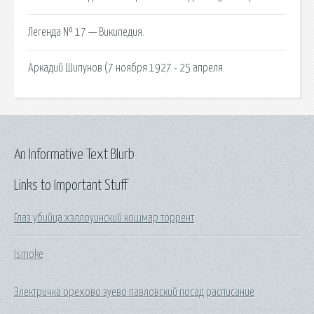
Легенда № 17 — Википедия.
Аркадий Шипунов (7 ноября 1927 - 25 апреля.
An Informative Text Blurb
Links to Important Stuff
Глаз убийца хэллоуинский кошмар торрент
Ismoke
Электричка орехово зуево павловский посад расписание