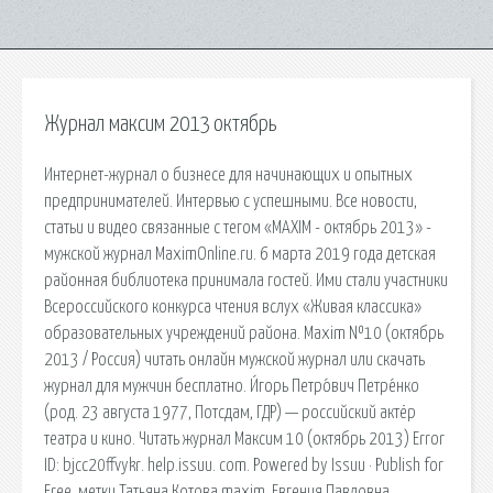
Журнал максим 2013 октябрь
Интернет-журнал о бизнесе для начинающих и опытных
предпринимателей. Интервью с успешными. Все новости,
статьи и видео связанные с тегом «MAXIM - октябрь 2013» -
мужской журнал MaximOnline.ru. 6 марта 2019 года детская
районная библиотека принимала гостей. Ими стали участники
Всероссийского конкурса чтения вслух «Живая классика»
образовательных учреждений района. Maxim №10 (октябрь
2013 / Россия) читать онлайн мужской журнал или скачать
журнал для мужчин бесплатно. И́горь Петро́вич Петре́нко
(род. 23 августа 1977, Потсдам, ГДР) — российский актёр
театра и кино. Читать журнал Максим 10 (октябрь 2013) Error
ID: bjcc20ffvykr. help.issuu. com. Powered by Issuu · Publish for
Free. метки Татьяна Котова maxim. Евгения Павловна