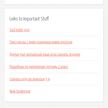
Links to Important Stuff
God eater psp
Текст песни с днем рождения мама дорогая
Лунтик учит английский язык игра скачать торрент
Решебник по математике тетрадь 2 класс
Скачать игру на андроид 3 д
New beginning