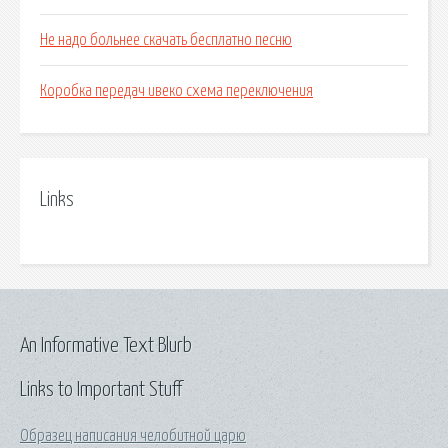
Не надо больнее скачать бесплатно песню
Коробка передач ивеко схема переключения
Links
An Informative Text Blurb
Links to Important Stuff
Образец написания челобитной царю