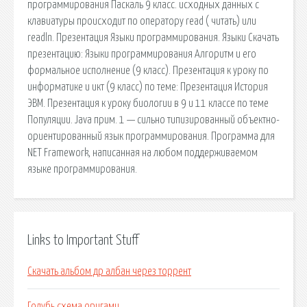
программирования Паскаль 9 класс. исходных данных с
клавиатуры происходит по оператору read ( читать) или
readln. Презентация Языки программирования. Языки Скачать
презентацию: Языки программирования Алгоритм и его
формальное исполнение (9 класс). Презентация к уроку по
информатике и икт (9 класс) по теме: Презентация История
ЭВМ. Презентация к уроку биологии в 9 и 11 классе по теме
Популяции. Java прим. 1 — сильно типизированный объектно-
ориентированный язык программирования. Программа для
NET Framework, написанная на любом поддерживаемом
языке программирования.
Links to Important Stuff
Скачать альбом др албан через торрент
Голубь схема оригами