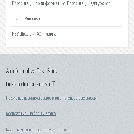
Презентации по информатике. Презентации для уроков.
Java — Википедия.
МБУ Школа №90 - Главная.
An Informative Text Blurb
Links to Important Stuff
Посмотреть иллюстрации книги путешествие алисы
Бесплатные шаблоны amiro
Бланк методики корректурная проба