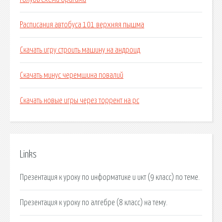
Расписания автобуса 101 верхняя пышма
Скачать игру строить машину на андроид
Скачать минус черемшина повалий
Скачать новые игры через торрент на pc
Links
Презентация к уроку по информатике и икт (9 класс) по теме.
Презентация к уроку по алгебре (8 класс) на тему.