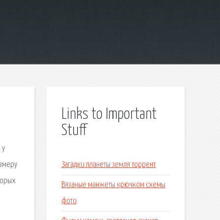
Links to Important
Stuff
 у
азмеру
Загадки планеты земля торрент
торых
Вязаные манжеты крючком схемы
фото