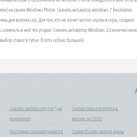
зламывать игры и приложения на Windows Phone понадобится вам, если в
яем) на своем Windows Phone. Скачать активатор windows 7 бесплатно.
мы для взлома игр. Для тех, кто не хочет честно играть в игры, создано
и изменить в ней что угодно. Скачать активатор Windows 10 конечно мо
 выбор ставит в тупик. В сети сейчас большой.
A
Скачать онлайн игру гта 5 на
Схема развития метро в
компьютер
москве до 2020
Постоянно перезагружается
Схема бизнес центра нурлы