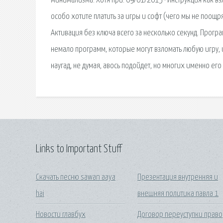
минимализма. Хотя при. 09/01/2015 · Инструкция как в
особо хотите платить за игры и софт (чего мы не поощр
Активация без ключа всего за несколько секунд. Програм
немало программ, которые могут взломать любую игру, 
наугад, не думая, авось подойдет, но многих именно его
Links to Important Stuff
Скачать песню sawan aaya
Презентация внутренняя и
hai
внешняя политика павла 1
Новости главбух
Договор переуступки право