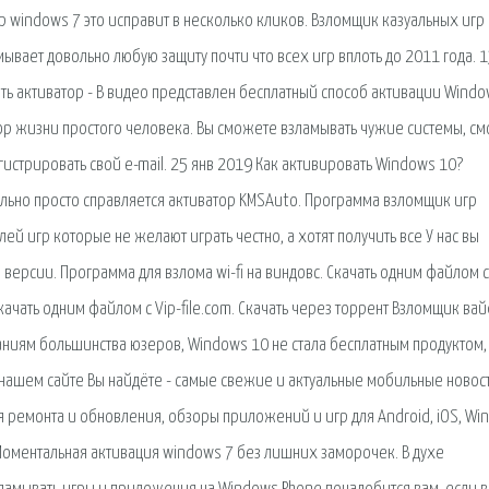
р windows 7 это исправит в несколько кликов. Взломщик казуальных игр 
ывает довольно любую защиту почти что всех игр вплоть до 2011 года. 
ть активатор - В видео представлен бесплатный способ активации Windo
ор жизни простого человека. Вы сможете взламывать чужие системы, с
егистрировать свой e-mail. 25 янв 2019 Как активировать Windows 10?
ьно просто справляется активатор KMSAuto. Программа взломщик игр
ей игр которые не желают играть честно, а хотят получить все У нас вы
версии. Программа для взлома wi-fi на виндовс. Скачать одним файлом с
Скачать одним файлом с Vip-file.com. Скачать через торрент Взломщик ва
ниям большинства юзеров, Windows 10 не стала бесплатным продуктом,
а нашем сайте Вы найдёте - самые свежие и актуальные мобильные новост
 ремонта и обновления, обзоры приложений и игр для Android, iOS, Wi
Моментальная активация windows 7 без лишних заморочек. В духе