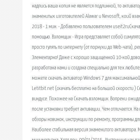
надпись ваша копия не является подлинной, то активато
знаменитых изготовителей Alawar и Nevosoft, коий взам
2018 - 1 мин. - Добавлено пользователем useit2ruСкача
помощью. Взломщик - Игра представляет собой симулят
просто гулять по интернету (от порнухи до Web-чата), р
Элементарно! Даже с хорошо защищенной 10-кой довол
разработана нами и создана специально для тех любител
можете скачать активатор Windows 7 для максимальной 
Letitbit.net (скачать бесплатно на большой скорости ) 
виндусе. Похожее на Скачать взломщик. Вопреки ожида
после установки требует активации. Чем отличается. Н
обзоры новинок, инструкции по ремонту, программы для
Наиболее стабильная версия знаменитого активатора. 