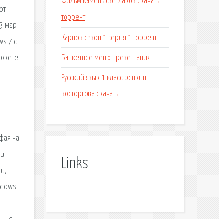
Фильм камень светлаков скачать
от
торрент
13 мар
Карпов сезон 1 серия 1 торрент
ws 7 с
Банкетное меню презентация
можете
Русский язык 1 класс репкин
восторгова скачать
йфая на
 и
Links
и,
ndows.