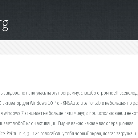
rg
 виндовс, но наткнулась на эту программу, спасибо огромное!!! всеволод,
 активатор для Windows 10 Pro - KMSAuto Lite Portable небольшая по р
ия windows 7 занимает не больше пяти минут, а при использовании неко
ливает любой ключ активации. Ему не важно какая у вас операционная
ce. Рейтинг: 4,9 - 124 голосаЕсли у тебя черный экран, долгая загрузка и