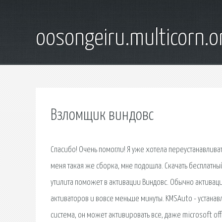
oosongeiru.multicorn.o
Взломщик виндовс
Спасибо! Очень помогли! Я уже хотела переустанавливать
меня такая же сборка, мне подошла. Скачать бесплатный
утилита поможет в активации Виндовс. Обычно активац
активаторов и вовсе меньше минуты. KMSAuto - устанав
система, он может активировать все, даже microsoft offi