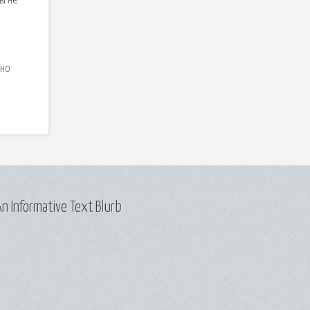
ы не
жно
n Informative Text Blurb