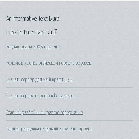
An Informative Text Blurb
Links to Important Stuff
Зодиак фильм 2005 торрент
Резюме в хронологическом порядке образец
Скачать сервер для майнкрафт 15 2
Скачать сериал царство в hd качестве
Старики разбойники краткое содержание
Фильм гражданка начальница скачать торрент