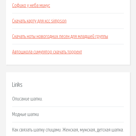
Софико у неба минус
Скачать карту для ксс simpson
Скачать ноты новогодних песен для младшей группы
Автошкола симулятор скачать торрент
Links
Описание шапки.
Модные шапки
Как связать шапку спицами. Женская, мужская, детская шапка.