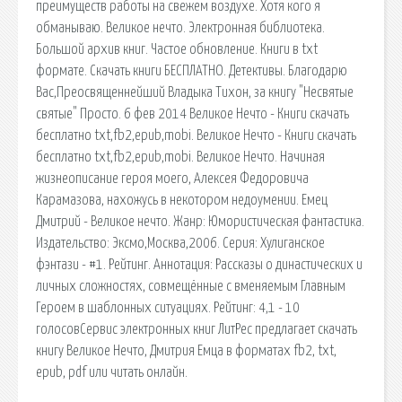
преимуществ работы на свежем воздухе. Хотя кого я
обманываю. Великое нечто. Электронная библиотека.
Большой архив книг. Частое обновление. Книги в txt
формате. Скачать книги БЕСПЛАТНО. Детективы. Благодарю
Вас,Преосвященнейший Владыка Тихон, за книгу "Несвятые
святые" Просто. 6 фев 2014 Великое Нечто - Книги скачать
бесплатно txt,fb2,epub,mobi. Великое Нечто - Книги скачать
бесплатно txt,fb2,epub,mobi. Великое Нечто. Начиная
жизнеописание героя моего, Алексея Федоровича
Карамазова, нахожусь в некотором недоумении. Емец
Дмитрий - Великое нечто. Жанр: Юмористическая фантастика.
Издательство: Эксмо,Москва,2006. Серия: Хулиганское
фэнтази - #1. Рейтинг. Аннотация: Рассказы о династических и
личных сложностях, совмещённые с вменяемым Главным
Героем в шаблонных ситуациях. Рейтинг: 4,1 - 10
голосовСервис электронных книг ЛитРес предлагает скачать
книгу Великое Нечто, Дмитрия Емца в форматах fb2, txt,
epub, pdf или читать онлайн.