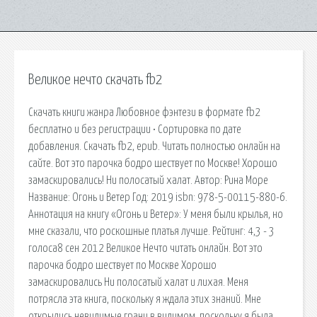
Великое нечто скачать fb2
Скачать книги жанра Любовное фэнтези в формате fb2
бесплатно и без регистрации • Сортировка по дате
добавления. Скачать fb2, epub. Читать полностью онлайн на
сайте. Вот это парочка бодро шествует по Москве! Хорошо
замаскировались! Ни полосатый халат. Автор: Рина Море
Название: Огонь и Ветер Год: 2019 isbn: 978-5-00115-880-6.
Аннотация на книгу «Огонь и Ветер»: У меня были крылья, но
мне сказали, что роскошные платья лучше. Рейтинг: 4,3 - 3
голоса8 сен 2012 Великое Нечто читать онлайн. Вот это
парочка бодро шествует по Москве Хорошо
замаскировались Ни полосатый халат и лихая. Меня
потрясла эта книга, поскольку я ждала этих знаний. Мне
открылись невидимые грани в видимом, поскольку я была