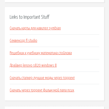
Links to Important Stuff
Скачать карты для навител symbian
Секвенсор fl studio
Решебник к учебнику математика стойлова
Драйвер lenovo s820 windows 8
Скачать сталкер лучшие моды через торрент
Скачать через торрент фильм мой папа псих