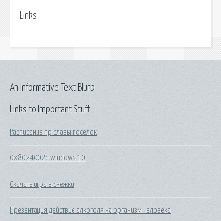
Links
An Informative Text Blurb
Links to Important Stuff
Расписание пр славы поселок
0x8024002e windows 10
Скачать игра в снежки
Презентация действие алкоголя на организм человека