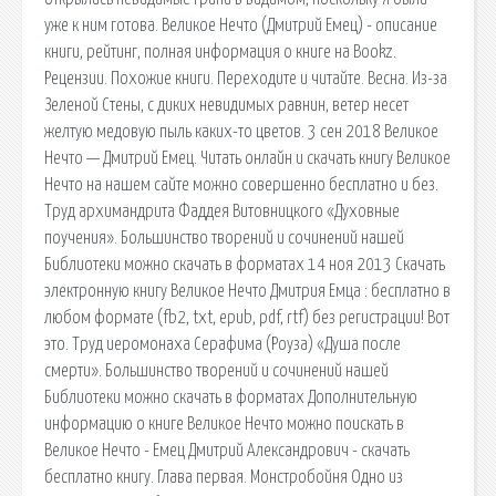
уже к ним готова. Великое Нечто (Дмитрий Емец) - описание
книги, рейтинг, полная информация о книге на Bookz.
Рецензии. Похожие книги. Переходите и читайте. Весна. Из-за
Зеленой Стены, с диких невидимых равнин, ветер несет
желтую медовую пыль каких-то цветов. 3 сен 2018 Великое
Нечто — Дмитрий Емец. Читать онлайн и скачать книгу Великое
Нечто на нашем сайте можно совершенно бесплатно и без.
Труд архимандрита Фаддея Витовницкого «Духовные
поучения». Большинство творений и сочинений нашей
Библиотеки можно скачать в форматах 14 ноя 2013 Скачать
электронную книгу Великое Нечто Дмитрия Емца : бесплатно в
любом формате (fb2, txt, epub, pdf, rtf) без регистрации! Вот
это. Труд иеромонаха Серафима (Роуза) «Душа после
смерти». Большинство творений и сочинений нашей
Библиотеки можно скачать в форматах Дополнительную
информацию о книге Великое Нечто можно поискать в
Великое Нечто - Емец Дмитрий Александрович - скачать
бесплатно книгу. Глава первая. Монстробойня Одно из