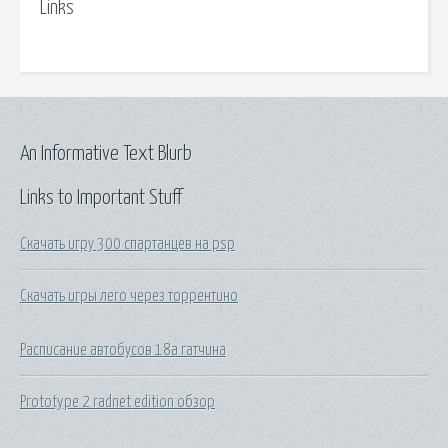
Links
An Informative Text Blurb
Links to Important Stuff
Скачать игру 300 спартанцев на psp
Скачать игры лего через торрентино
Расписание автобусов 18а гатчина
Prototype 2 radnet edition обзор