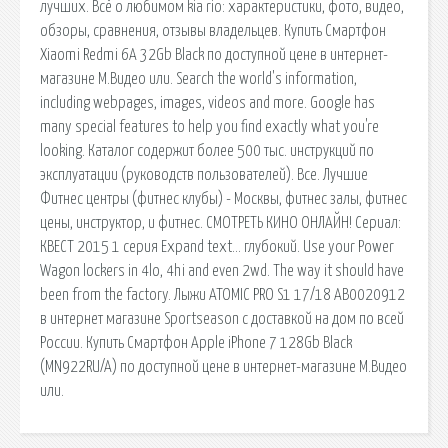
лучших. Всё о любимом kia rio: характеристики, фото, видео,
обзоры, сравнения, отзывы владельцев. Купить Смартфон
Xiaomi Redmi 6A 32Gb Black по доступной цене в интернет-
магазине М.Видео или. Search the world's information,
including webpages, images, videos and more. Google has
many special features to help you find exactly what you're
looking. Каталог содержит более 500 тыс. инструкций по
эксплуатации (руководств пользователей). Все. Лучшие
Фитнес центры (фитнес клубы) - Москвы, фитнес залы, фитнес
цены, инструктор, и фитнес. СМОТРЕТЬ КИНО ОНЛАЙН! Сериал:
КВЕСТ 2015 1 серия Expand text… глубокий. Use your Power
Wagon lockers in 4lo, 4hi and even 2wd. The way it should have
been from the factory. Лыжи ATOMIC PRO S1 17/18 AB0020912
в интернет магазине Sportseason с доставкой на дом по всей
России. Купить Смартфон Apple iPhone 7 128Gb Black
(MN922RU/A) по доступной цене в интернет-магазине М.Видео
или.