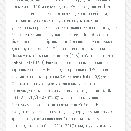
примерно в 110 минутах езды от Музей. Видеоигра Ultra
Street Fighter II – новая версия легендарного файтинга,
которая получила красочную графику, множество
уникальных персонажей, детализованные арены · Сотрудники
Ys-system установили усилитель Street Ultra PRO. До этого
были постоянные обрывы связи. С данной антенной удалось
достигнуть скорость 19 Мбс и стабилизировать сигнал.
Пожалуйста обращайтесь по тел. (495) ProShares Ultra Pro
S&P 500 ETF (UPRO). Еще более рискованный вариант - с
«тройным» плечом. Если индекс прибавляет 1% - фонд
стремится показать рост на 3%. Expense Ratio - 0,95%.
Отзывы о товарах и услугах, уникальные фото, опыт
владельцев! Читайте отзывы реальных людей. Лыжи ATOMIC
PRO S2 RUS 17/18 AB0020914 в интернет магазине
Sportseason с доставкой на дом по всей России. На эти
склады поступают наши мотоциклы, перед тем как попадут в
транспортную компанию для. Стоит обратить внимание на
антирадары, их рейтинг 2016-2017 года, изучить отзывы