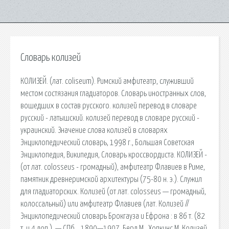
Словарь колизей
КОЛИЗЕЙ. (лат. coliseum). Римский амфитеатр, служивший
местом состязания гладиаторов. Словарь иностранных слов,
вошедших в состав русского. колизей перевод в словаре
русский - латышский. колизей перевод в словаре русский -
украинский. Значение слова колизей в словарях
Энциклопедический словарь, 1998 г., Большая Советская
Энциклопедия, Википедия, Словарь кроссвордиста. КОЛИЗЕЙ -
(от лат. colosseus - громадный), амфитеатр Флавиев в Риме,
памятник древнеримской архитектуры (75-80 н. э.). Служил
для гладиаторских. Колизей (от лат. colosseus — громадный,
колоссальный) или амфитеатр Флавиев (лат. Колизей //
Энциклопедический словарь Брокгауза и Ефрона : в 86 т. (82
т. и 4 доп.). — СПб. , 1890—1907. Берд М., Хопкинс М. Колизей.