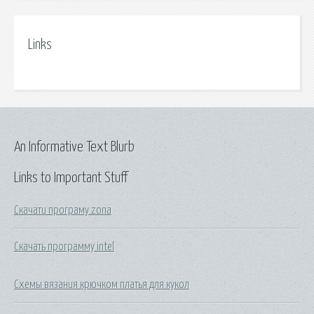
Links
An Informative Text Blurb
Links to Important Stuff
Скачати програму zona
Скачать программу intel
Схемы вязания крючком платья для кукол