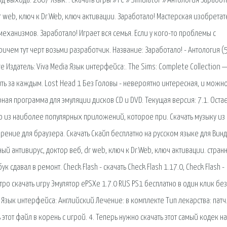
од выхода: 2007 Язык: . скачать игры » PC » Simulator » Антoлогия Заработ
r web, ключ к Dr.Web, ключ активации. Заработало! Мастерская изобретат
еханизмов. Заработало! Играет вся семья. Если у кого-то проблемы с
ичем тут черт возьми разработчик. Название: Заработало! - Антология (5
e Издатель: Viva Media Язык интерфейса:. The Sims: Complete Collection 
ить за каждым. Lost Head 1 Без Головы - невероятно интересная, и можн
лярная программа для эмуляции дисков CD и DVD. Текущая версия: 7.1. Остае
- одно из наиболее популярных приложений, которое при. Скачать музыку из
рение для браузера. Скачать Скайп бесплатно на русском языке для Винд
ный антивирус, доктор веб, dr web, ключ к Dr.Web, ключ активации. стран
 сдавал в ремонт. Check Flash - скачать Check Flash 1.17.0, Check Flash -
ро скачать игру Эмулятор ePSXe 1.7.0 RUS PS1 бесплатно в один клик без
4 Язык интерфейса: Английский Лечение: в комплекте Тип лекарства: патч
тот файл в корень с игрой. 4. Теперь нужно скачать этот самый кодек на