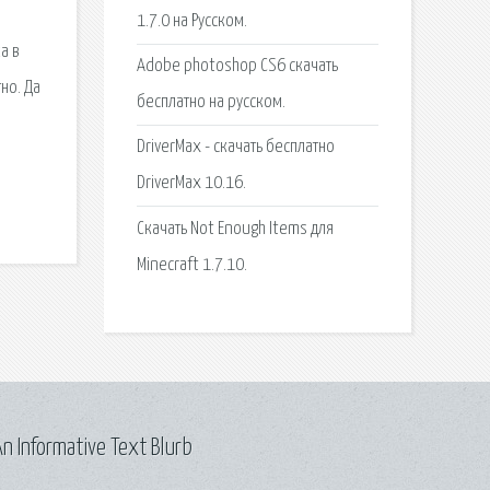
1.7.0 на Русском.
а в
Adobe photoshop CS6 скачать
но. Да
бесплатно на русском.
DriverMax - скачать бесплатно
DriverMax 10.16.
Скачать Not Enough Items для
Minecraft 1.7.10.
n Informative Text Blurb