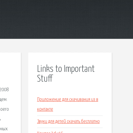
Links to Important
Stuff
 2008
щем.
Приложение для скачивания из в
воего
контакте
ь
Звуки для детей скачать бесплатно
ярных