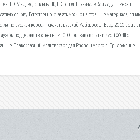
рент HDTV видео, фильмы HD, HD torrent. В начале Вам дадут 1 месяц
атную основу. Естественно, скачать можно на странице материала, ссылк
сплатно русская версия - скачать русский Майкрософт Ворд 2010 бесплат
лужбы поддержки в ответ на мой. О том, как скачать msvcr100.dll с
занные. Православный молитвослов для iPhone и Android. Приложение
A