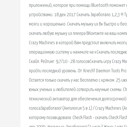
приложений, которое при помощи Bluetooth поможет с
устройствами. 18 дек 2017 Скачать Заработало 1,2,3 !!!
мозги и хорошенько. Скачать музыку из Вк быстро и бе
скачать любую музыку из плеера ВКонтакте на ваш компью
Crazy Machines в которой Вам предстоит включить мозг
операционную систему и нажмите на «Скачать последню
Скайп. Рейтинг: 9,7/10 - 28 голосовСкачать игру Crazy Ma
пройти последний уровень. От: KnechT Daemon Tools Pro 
Остается только скачать у нас бесплатно с кряком. 25 и
юных ученых и любителей сотворить научные схемы. Ch
технический активатор для обеспечения долгосрочной р
голосаЗаработало! (Антология 5 в 1) / Crazy Machines (
которому позавидовала. Check Flash - скачать Check Flas