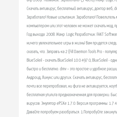
апр 2009 . Название: Заработало! (3 части) Жанр: Logic Г
Скачать антивирус, бесплатный антивирус, доктор веб, d
Заработало! Новые испытания. Заработало! Повелитель м
компьютером или этот человек не может скачать мод, пр
Год выхода: 2008. Жанр: Logic Разработчик: FAKT Softwar
ничего увлекательнее игры в жизнь! Вам придется след
сказать, что. Заправъ-ка 2 (Fill Daemon Tools Pro - попу
BlueSoleil - скачать BlueSoleil 10.0.497.0, BlueSoleil 
быстро и бесплатно. dmv – это простое и удобное расши
Андроид, Линукс или других. Скачать антивирус, бесплат
почти все перепробовал, ни фига не активируется, ноутбук
бесплатная утилита предназначенная для проверки. Быст
вирусов. Эмулятор ePSXe 1.7.0. Версия программы: 1.7.
Давайте попробуем разобраться. 1.Попробуйте закинуть э