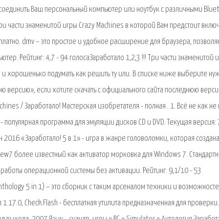
оединить Ваш персональный компьютер или ноутбук с различными Blue
 Три части знаменитой игры Crazy Machines в которой Вам предстоит вклю
сплатно. dmv – это простое и удобное расширение для браузера, позвол
тер. Рейтинг: 4,7 - 94 голосаЗаработало 1,2,3 !!! Три части знаменитой 
и и хорошенько подумать как решить ту или. В списке ниже выберите ну
ю версию», если хотите скачать с официального сайта последнюю верс
chines / Заработало! Мастерская изобретателя - полная . 1. Всё не как не
- популярная программа для эмуляции дисков CD и DVD. Текущая версия: 7
юн 2016 «Заработало! 5 в 1» - игра в жанре головоломки, которая создана
ew7 более известный как активатор морковка для Windows 7. Стандарт
аботы операционной системы без активации. Рейтинг: 9,1/10 - 53
Anthology 5 in 1) – это сборник с таким арсеналом техники и возможносте
h 1.17.0, Check Flash - бесплатная утилита предназначенная для проверки