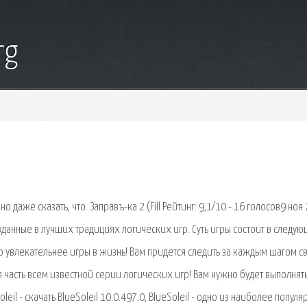
rg
 даже сказать, что. Заправъ-ка 2 (Fill Рейтинг: 9,1/10 - 16 голосов9 ноя
данные в лучших традициях логических игр. Суть игры состоит в следую
го увлекательнее игры в жизнь! Вам придется следить за каждым шагом с
я часть всем известной серии логических игр! Вам нужно будет выполнят
eil - скачать BlueSoleil 10.0.497.0, BlueSoleil - одно из наиболее попул