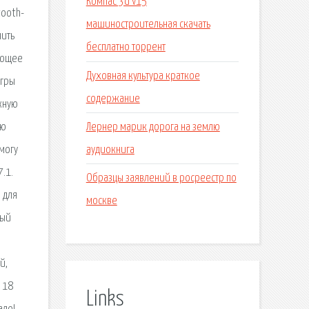
Компас 3d v15
tooth-
машиностроительная скачать
чить
бесплатно торрент
яющее
Духовная культура краткое
игры
содержание
жную
Лернер марик дорога на землю
ию
аудиокнига
 могу
.1.
Образцы заявлений в росреестр по
 для
москве
ный
й,
. 18
Links