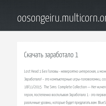
oosongeiru.multicorn.o
Скачать заработало 1
Lost Head 1 Без Головы - невероятно интересная, и можно
Заработало! – это компьютерные игры-головоломки, соз
18/11/2015 · The Sims: Complete Collection — Нет ниче
героя, постепенно воспитывая Заработало 1 - это перва
различные уровни, которые будет предлагать вам. BlueSol