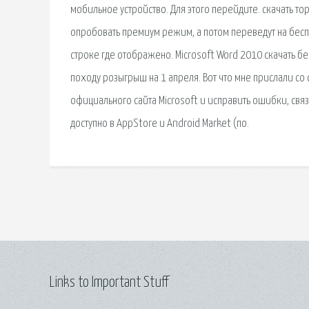
мобильное устройство. Для этого перейдите. скачать тор
опробовать премиум режим, а потом переведут на беспл
строке где отображено. Microsoft Word 2010 скачать бе
походу розыгрыш на 1 апреля. Вот что мне прислали со с
официального сайта Microsoft и исправить ошибки, свя
доступно в AppStore и Android Market (по.
Links to Important Stuff