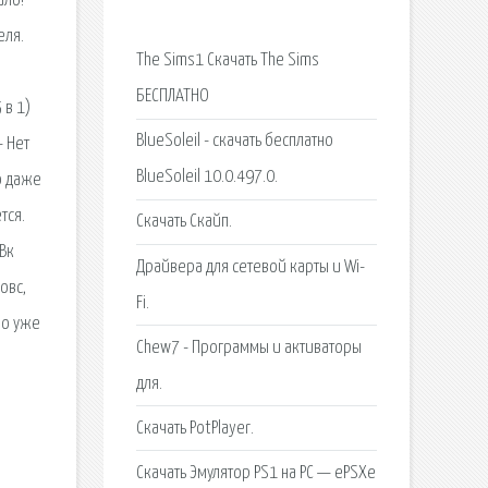
ало!
еля.
The Sims1 Скачать The Sims
БЕСПЛАТНО
 в 1)
BlueSoleil - скачать бесплатно
— Нет
BlueSoleil 10.0.497.0.
о даже
тся.
Скачать Скайп.
 Вк
Драйвера для сетевой карты и Wi-
овс,
Fi.
но уже
Chew7 - Программы и активаторы
для.
Скачать PotPlayer.
.
Скачать Эмулятор PS1 на PC — ePSXe