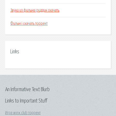
Звуки из фильма риддик скачать
Фильм i скачать торрент
Links
An Informative Text Blurb
Links to Important Stuff
Игра winx club торрент