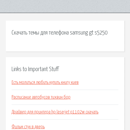
Скачать темы для телефона samsung gt s5250
Links to Important Stuff
Есть молиться любить купить книгу киев
Расписание автобусов тихвин бор
Драйвер для принтера hp laserjet p1102w скачать
Фильм стук в дверь