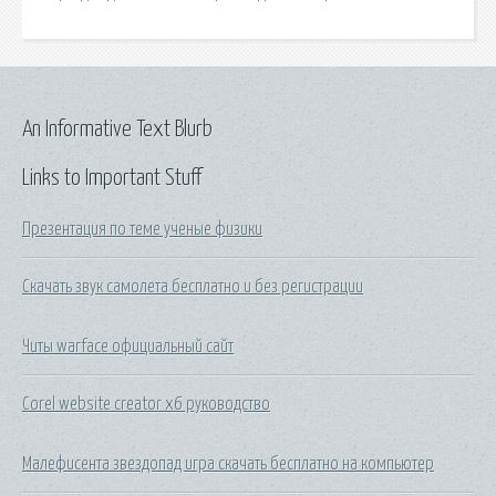
An Informative Text Blurb
Links to Important Stuff
Презентация по теме ученые физики
Скачать звук самолета бесплатно и без регистрации
Читы warface официальный сайт
Corel website creator x6 руководство
Малефисента звездопад игра скачать бесплатно на компьютер