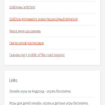
Шаблоны artisteer
Шаблон дорожного знака пешеходный переход
Книга джуд ши скачать
Свеча киров расписание
Скачать mp3 middle of the road торрент
Links
Онлайн игры на Андроид - играть бесплатно.
Игры для детей онлайн, играть в детские игры бесплатно.