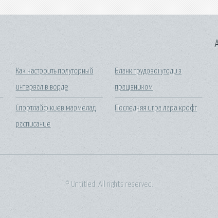
A
Как настроить полуторный
Бланк трудової угоди з
интервал в ворде
працівником
Спортлайф киев мармелад
Последняя игра лара крофт
расписание
© Untitled. All rights reserved.