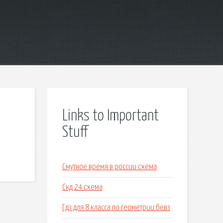
Links to Important
Stuff
Смутное время в россии схема
Скд 24 схема
Гдз для 8 класса по геометрии бевз