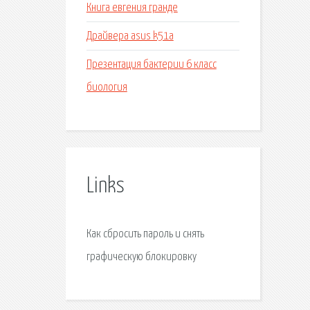
Книга евгения гранде
Драйвера asus k51a
Презентация бактерии 6 класс
биология
Links
Как сбросить пароль и снять
графическую блокировку