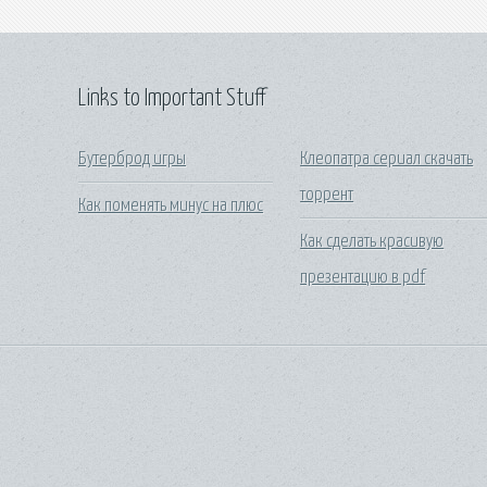
Links to Important Stuff
Бутерброд игры
Клеопатра сериал скачать
торрент
Как поменять минус на плюс
Как сделать красивую
презентацию в pdf