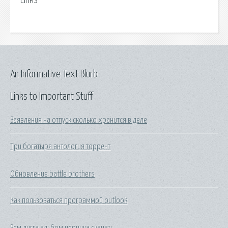
Links
An Informative Text Blurb
Links to Important Stuff
Заявления на отпуск сколько хранится в деле
Три богатыря антология торрент
Обновление battle brothers
Как пользоваться программой outlook
Рем дигга альбом черника скачать