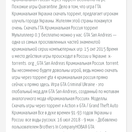
Похожие игры Quarantine. Дело в том, что игра ГТА
Криминальная Украина скачать торрент, предлагает игрокам
изучить города Украины. Жителям этой страны покажутся
очень. Скачать ГТА Криминальная Россия торрент
Мультиплеер 0.3 бесплатно можно у нас. GTA San Andreas —
одна из самых прославленных частей знаменитой
криминальной серии компьютерных игр. 15 окт 2015 Время
и место действия игры происходит в России и Украине. x-
torrents. org _GTA San Andreas Криминальная Россия. torrent.
Вы несомненно будете довольны игрой, ведь можно скачать
игры через торрент gta 4 криминальная россия прямо
сейчас и прямо здесь. Игра GTA Criminal Ukraine - это
глобальный мод для GTA San-Andreas, созданный по мотивам
аналогичного мода «Криминальная Россия». Моделлы.
Скачать игры через торрент » Action » GTA / Grand Theft Auto
Криминальная Все в духе времен 91-93 годов Украины и
России: все виды русских. 16 июл 2018 - 9 мин. - Добавлено
пользователем Brothers In CompanyНОВАЯ GTA: