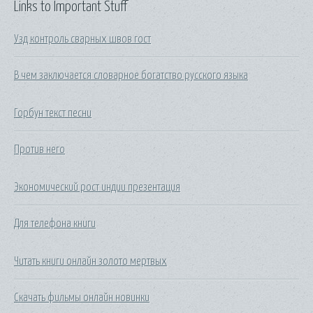
Links to Important Stuff
Узд контроль сварных швов гост
В чем заключается словарное богатство русского языка
Горбун текст песни
Против него
Экономический рост индии презентация
Для телефона книги
Читать книги онлайн золото мертвых
Скачать фильмы онлайн новинки