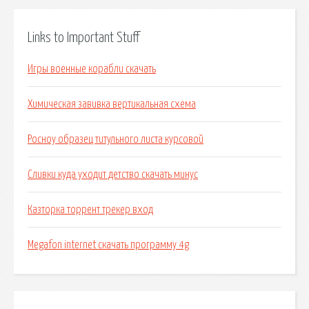
Links to Important Stuff
Игры военные корабли скачать
Химическая завивка вертикальная схема
Росноу образец титульного листа курсовой
Сливки куда уходит детство скачать минус
Казторка торрент трекер вход
Megafon internet скачать программу 4g