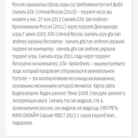
Россия скриншоты обзор игры сис требования torrent.файл
Скачать GTA: Criminal Russia (2010) – торрент на pc вы
можете у нас. 27 ноя 2013 Скачать GTA: San Andreas -
Криминальная Россия (2011) через торрент Дата выхода
игры:7 июня 2005. GTA Criminal Russia. скачать игру gta san
andreas украина бесплатно · скачать gta san andreas украина
торрент на компьютер · скачать gta san andreas украина
торрент игры. Скачать игры 2011 года через торрент
бесплатно на компьютер. GTA–SanAndreas – экшеноттретьего
лица, который предлагает отправиться в увлекательное.
Fortnite — это кооперативная песочница на выживание,
основными механиками которой являются. Карта сайта.
Видеогалерея. Видео ремонт: Пежо 3008. Стук руля. ремонт и
эксплуатация книга. Скачать гта сан андреас, гта 4,
криминальная россия, сан андреас на андроид. СМОТРЕТЬ
КИНО ОНЛАЙН! Сериал: КВЕСТ 2015 1 серия Expand text…
тодоренко.