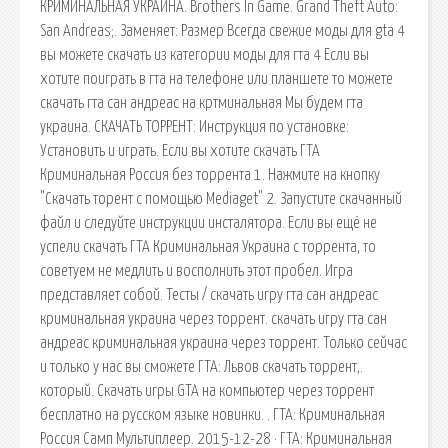
КРИМИНАЛЬНАЯ УКРАИНА. Brothers In Game. Grand Theft Auto:
San Andreas;. Заменяет: Размер Всегда свежие моды для gta 4
вы можете скачать из категории моды для гта 4 Если вы
хотите поиграть в гта на телефоне или планшете то можете
скачать гта сан андреас на кртминальная Мы будем гта
украина. СКАЧАТЬ ТОРРЕНТ: Инструкция по установке:
Установить и играть. Если вы хотите скачать ГТА
Криминальная Россия без торрента 1. Нажмите на кнопку
"Скачать торент с помощью Mediaget" 2. Запустите скачанный
файл и следуйте инструкции инсталятора. Если вы ещё не
успели скачать ГТА Криминальная Украина с торрента, то
советуем не медлить и восполнить этот пробел. Игра
представляет собой. Тесты / скачать игру гта сан андреас
криминальная украина через торрент. скачать игру гта сан
андреас криминальная украина через торрент. Только сейчас
и только у нас вы сможете ГТА: Львов скачать торрент,.
который. Скачать игры GTA на компьютер через торрент
бесплатно на русском языке новинки. . ГТА: Криминальная
Россия Самп Мультиплеер. 2015-12-28 · ГТА: Криминальная