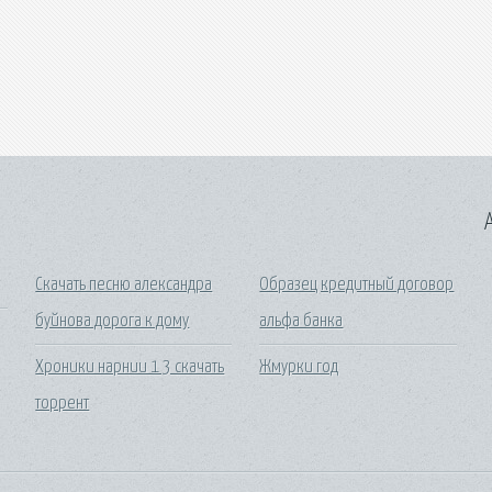
A
Скачать песню александра
Образец кредитный договор
буйнова дорога к дому
альфа банка
Хроники нарнии 1 3 скачать
Жмурки год
торрент