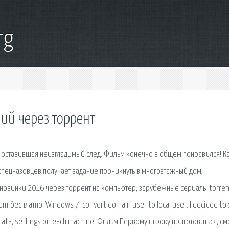
rg
ий через торрент
 оставившая неизгладимый след. Фильм конечно в общем понравился! К
 спецназовцев получает задание проникнуть в многоэтажный дом,
новинки 2016 через торрент на компьютер, зарубежные сериалы torren
 бесплатно. Windows 7: convert domain user to local user. I decided to
le data, settings on each machine. Фильм Первому игроку приготовиться, с