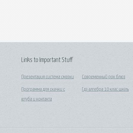
Links to Important Stuff
Презентация система смазки
Современный рок блюз
Программа для скачки с
Гдз алгебра 10 клас шкіль
ютуба и контакта