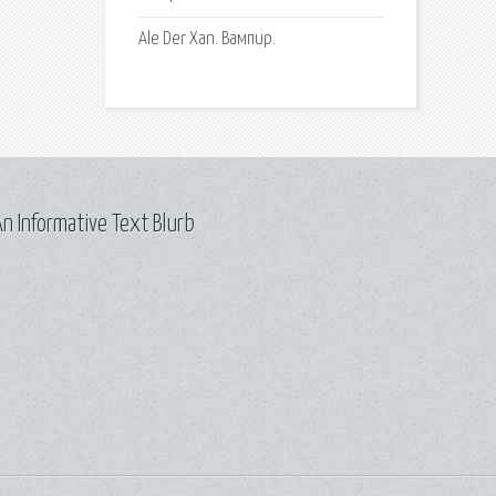
Аlе Dеr Xаn. Вампир.
n Informative Text Blurb