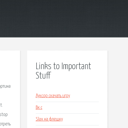
Links to Important
Stuff
артина
Луксор скачать игру
t.
Вк с
 stop
Slax на флешку
мотреть