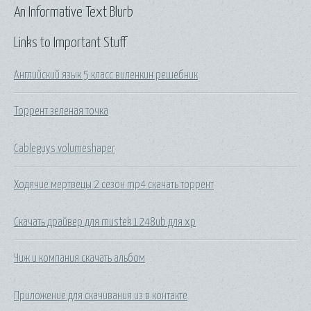
An Informative Text Blurb
Links to Important Stuff
Английский язык 5 класс виленкин решебник
Торрент зеленая точка
Cableguys volumeshaper
Ходячие мертвецы 2 сезон mp4 скачать торрент
Скачать драйвер для mustek 1248ub для xp
Чиж и компания скачать альбом
Приложение для скачивания из в контакте