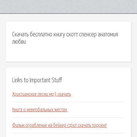
Скачать бесплатно книгу скотт спенсер анатомия
любви
Links to Important Stuff
Христианские песни мр3 скачать
Книга о невербальных жестах
Фильм ограбление на бейкер стрит скачать торрент