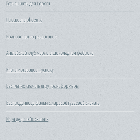
Есть ли читы для тюряги
Прошивка phoenix
Иваново питер расписание
Английский клуб чарли и шоколадная фабрика
Книги мотивации к успеху
Бесплатно скачать игру трансформеры
Бесприданница фильм с ларисой гузеевой скачать
Игра дед спейс скачать