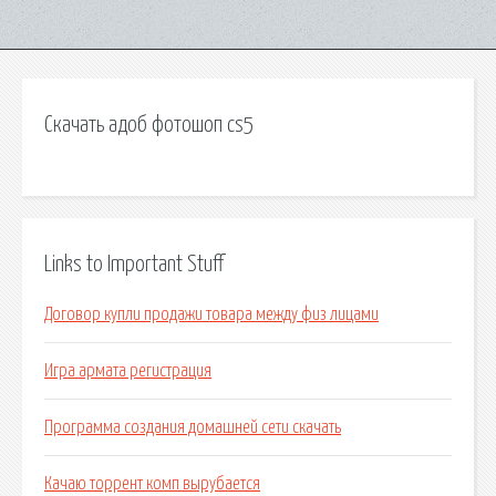
Скачать адоб фотошоп cs5
Links to Important Stuff
Договор купли продажи товара между физ лицами
Игра армата регистрация
Программа создания домашней сети скачать
Качаю торрент комп вырубается