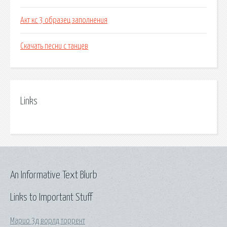
Акт кс 3 образец заполнения
Скачать песни с танцев
Links
An Informative Text Blurb
Links to Important Stuff
Марио 3д ворлд торрент