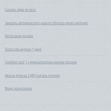
Скачать лджи пк сюит
Заказать загранпаспорт нового образца через интернет
Расписание кирова
Полистать журнал 7 дней
Снайпер элит 3 с мультиплеером скачать торрент
Ивасик телесик 1989 скачать торрент
Минус колхозница