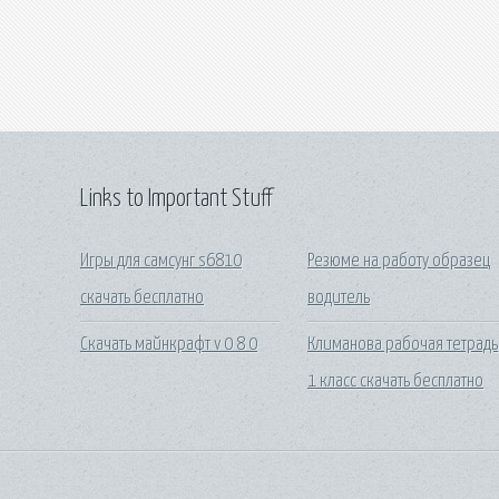
Links to Important Stuff
Игры для самсунг s6810
Резюме на работу образец
скачать бесплатно
водитель
Скачать майнкрафт v 0 8 0
Климанова рабочая тетрадь
1 класс скачать бесплатно