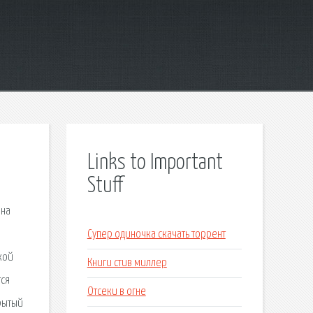
Links to Important
Stuff
 на
Супер одиночка скачать торрент
кой
Книги стив миллер
тся
Отсеки в огне
рытый