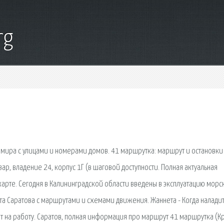
rg
 мира с улицами и номерами домов. 41 маршрутка: маршрут и остановки
ар, владение 24, корпус 1Г (в шаговой доступности. Полная актуальная
арте. Сегодня в Калининградской области введены в эксплуатацию морс
та Саратова с маршрутами и схемами движения. Жаннета - Когда налади
т на работу. Саратов, полная информация про маршрут 41 маршрутка (К