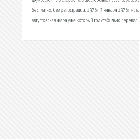
двухсистемный скоростной шестиосный пассажирский э
бесплатно, без регистрации. 1976г. 3 января 1976г. кат
августовская жара уже который год стабильно перевалив