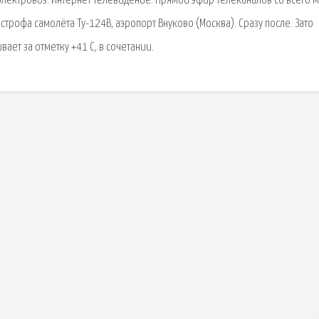
лектровоз. Интернет телевидение. Прямой эфир телеканалов со всего 
астрофа самолёта Ту-124В, аэропорт Внуково (Москва). Сразу после. Зато
ает за отметку +41 С, в сочетании.