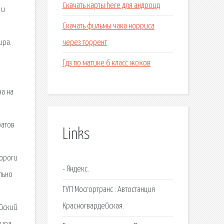
Скачать карты here для андроид
 и
Скачать фильмы чака норриса
через торрент
ира.
Гдз по матике 6 класс жохов
на на
ратов
Links
дороги
- Яндекс.
льно
ГУП Мосгортранс : Автостанция
Красногвардейская.
ийский