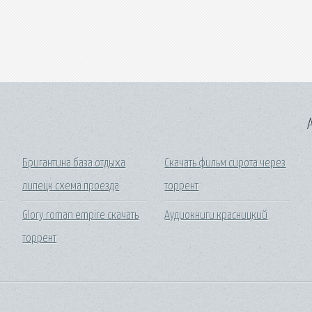
A
Бригантина база отдыха
Скачать фильм сирота через
липецк схема проезда
торрент
Glory roman empire скачать
Аудиокниги красницкий
торрент