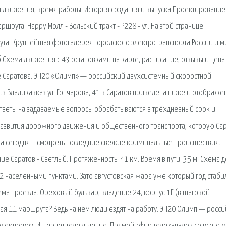
вал движения, время работы. История создания и выпуска Проектирование
ршрута: Happy Молл - Вольский тракт - Р228 - ул. На этой странице
та. Крупнейшая фотогалерея городского электротранспорта России и м
руб.Схема движения с 43 остановками на карте, расписание, отзывы и цена
е Саратова. ЭП20 «Олимп» — российский двухсистемный скоростной
з Владикавказ ул. Гончарова, 41 в Саратов приведена ниже и отображе
 Ответы на задаваемые вопросы обрабатываются в трёхдневный срок и
развития дорожного движения и общественного транспорта, которую Са
ска сегодня – смотреть последние свежие криминальные происшествия.
ие Саратов - Светлый. Протяженность. 41 км. Время в пути. 35 м. Схема 
2 населенными пунктами. Зато августовская жара уже который год стаби
хема проезда. Ореховый бульвар, владение 24, корпус 1Г (в шаговой
вая 11 маршрута? Ведь на нем люди ездят на работу. ЭП20 Олимп — росс