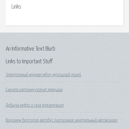
Links
An Informative Text Blurb
Links to Important Stuff
Электронный журнал мбоу кугесьский лицей
Скачать картинку плачет девушка
Добыча нефти и газа презентация
Воронеж белгород автобус расписание центральный автовокзал