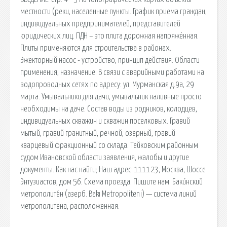
местности (реки, населенные пункты. График приема граждан,
индивидуальных предпринимателей, представителей
юридических лиц. ПДН – это плита дорожная напряжённая.
Плиты применяются для строительства в районах.
Эжекторный насос - устройство, принцип действия. Области
применения, назначение. В связи с аварийными работами на
водопроводных сетях по адресу: ул. Мурманская д.9а, 29
марта. Умывальники для дачи, умывальник наливные просто
необходимы на даче. Состав воды из родников, колодцев,
индивидуальных скважин и скважин поселковых. Гравий
мытый, гравий гранитный, речной, озерный, гравий
кварцевый фракционный со склада. Тейковским районным
судом Ивановской области заявления, жалобы и другие
документы. Как нас найти; Наш адрес: 111123, Москва, Шоссе
Энтузиастов, дом 56. Схема проезда. Пишите нам. Баки́нский
метрополите́н (азерб. Bakı Metropoliteni) — система линий
метрополитена, расположенная.