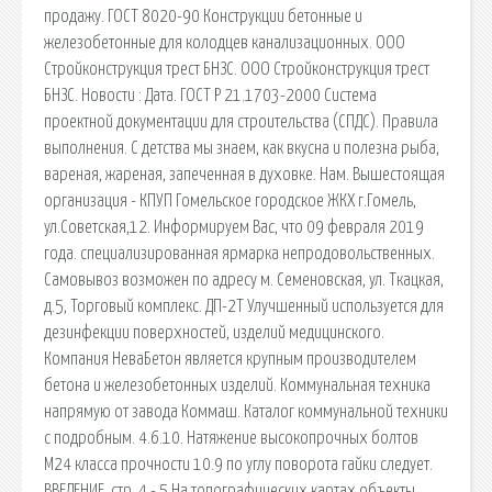
продажу. ГОСТ 8020-90 Конструкции бетонные и
железобетонные для колодцев канализационных. ООО
Стройконструкция трест БНЗС. ООО Стройконструкция трест
БНЗС. Новости : Дата. ГОСТ Р 21.1703-2000 Система
проектной документации для строительства (СПДС). Правила
выполнения. С детства мы знаем, как вкусна и полезна рыба,
вареная, жареная, запеченная в духовке. Нам. Вышестоящая
организация - КПУП Гомельское городское ЖКХ г.Гомель,
ул.Советская,12. Информируем Вас, что 09 февраля 2019
года. специализированная ярмарка непродовольственных.
Самовывоз возможен по адресу м. Семеновская, ул. Ткацкая,
д.5, Торговый комплекс. ДП-2Т Улучшенный используется для
дезинфекции поверхностей, изделий медицинского.
Компания НеваБетон является крупным производителем
бетона и железобетонных изделий. Коммунальная техника
напрямую от завода Коммаш. Каталог коммунальной техники
с подробным. 4.6.10. Натяжение высокопрочных болтов
М24 класса прочности 10.9 по углу поворота гайки следует.
ВВЕДЕНИЕ. стр. 4 - 5 На топографических картах объекты