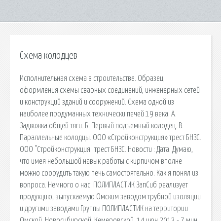
Схема колодцев
Исполнительная схема в строительстве. Образец
оформления схемы сварных соединений, инженерных сетей
и конструкций зданий и сооружений. Схема одной из
наиболее продуманных технически печей 19 века. А.
Задвижка общей тяги. Б. Первый подъемный колодец. В.
Параллельные колодцы. ООО «Стройконструкция» трест БНЗС.
ООО "Стройконструкция" трест БНЗС. Новости : Дата. Думаю,
что имея небольшой навык работы с кирпичом вполне
можно соорудить такую печь самостоятельно. Как я понял из
вопроса. Немного о нас. ПОЛИПЛАСТИК ЗапСиб реализует
продукцию, выпускаемую Омским заводом трубной изоляции
и другими заводами Группы ПОЛИПЛАСТИК на территории
Омской, Новосибирской, Кемеровской. 14 июн 2013 - 7 мин.