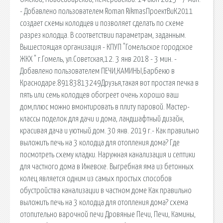
- Добавлено пользователем Roman RikmasПроектВиК2011
создает схемы колодцев и позволяет сделать по схеме
разрез колодца. В соответствии параметрам, заданным.
Вышестоящая организация - КПУП "Гомельское городское
ЖКХ " г.Гомель, ул.Советская,12. 3 янв 2018 - 3 мин. -
Добавлено пользователем ПЕЧИ,КАМИНЫ,Барбекю в
Краснодаре.89183813249Друзья,такая вот простая печка в
пять или семь колодцев обогреет очень хорошо ваш
дом,плюс можно вмонтировать в плиту паровой. Мастер-
классы поделок для дачи и дома, ландшафтный дизайн,
красивая дача и уютный дом. 30 янв. 2019 г.- Как правильно
выложить печь на 3 колодца для отопления дома? Где
посмотреть схему кладки. Наружная канализация и септики
для частного дома в Ижевске. Выгребная яма из бетонных
колец является одним из самых простых способов
обустройства канализации в частном доме Как правильно
выложить печь на 3 колодца для отопления дома? схема
отопительно варочной печи Дровяные Печи, Печи, Камины,