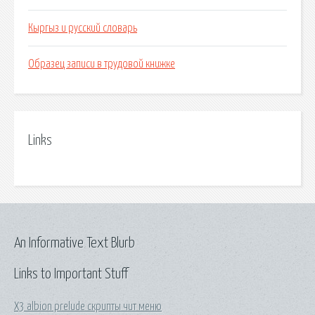
Кыргыз и русский словарь
Образец записи в трудовой книжке
Links
An Informative Text Blurb
Links to Important Stuff
X3 albion prelude скрипты чит меню