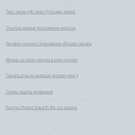
Текст песни гуф сами 19 письмо домой
Очистить данные приложения андроид
Договор личного страхования образец скачать
Медаль за отвагу европа в огне торрент
Скачать игры на андроид человек паук 3
Схемы защиты динамиков
Рингтон rihanna towards the sun скачать