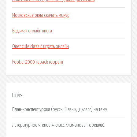
Московские окна скачать минус
Ведьмак онлайн книга
Onet cute classic играть онлайн
Foobar2000 repack торрент
Links
План-конспект урока (русский язык, 3 класс) на тему.
Литературное чтение 4 класс Климанова, Горецкий.