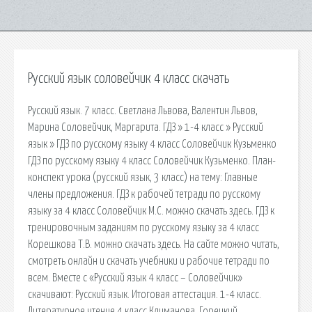
Русский язык соловейчик 4 класс скачать
Русский язык. 7 класс. Светлана Львова, Валентин Львов,
Марина Соловейчик, Маргарита. ГДЗ » 1-4 класс » Русский
язык » ГДЗ по русскому языку 4 класс Соловейчик Кузьменко
ГДЗ по русскому языку 4 класс Соловейчик Кузьменко. План-
конспект урока (русский язык, 3 класс) на тему: Главные
члены предложения. ГДЗ к рабочей тетради по русскому
языку за 4 класс Соловейчик М.С. можно скачать здесь. ГДЗ к
тренировочным заданиям по русскому языку за 4 класс
Корешкова Т.В. можно скачать здесь. На сайте можно читать,
смотреть онлайн и скачать учебники и рабочие тетради по
всем. Вместе с «Русский язык 4 класс – Соловейчик»
скачивают: Русский язык. Итоговая аттестация. 1-4 класс.
Литературное чтение 4 класс Климанова, Горецкий,