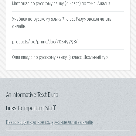
Материал по русскому языку (4 класс) по теме: Анализ.
Учебник по русскому языку 7 класс Разумовская читать
онлайн.
products/ipo/prime/doc/70549798/.
Олимпиада по русскому языку. 3 класс.Школьный тур.
An Informative Text Blurb
Links to Important Stuff
Пьеса на дне краткое содержание читать онлайн