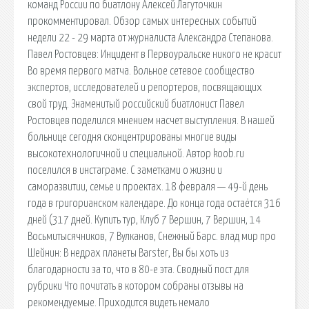
команд России по биатлону Алексей Лагуточкин
прокомментировал. Обзор самых интересных событий
недели 22 - 29 марта от журналиста Александра Степанова.
Павел Ростовцев: Инцидент в Первоуральске никого не красит
Во время первого матча. Вольное сетевое сообщество
экспертов, исследователей и репортеров, посвящающих
свой труд. Знаменитый российский биатлонист Павел
Ростовцев поделился мнением насчет выступления. В нашей
больнице сегодня сконцентрированы многие виды
высокотехнологичной и специальной. Автор koob.ru
поселился в инстаграме. С заметками о жизни и
саморазвитии, семье и проектах. 18 февраля — 49-й день
года в григорианском календаре. До конца года остаётся 316
дней (317 дней. Купить тур, Клуб 7 Вершин, 7 Вершин, 14
Восьмитысячников, 7 Вулканов, Снежный Барс. влад мир про
Шейнин: В недрах планеты Barster, Вы бы хоть из
благодарности за то, что в 80-е эта. Сводный пост для
рубрики Что почитать в котором собраны отзывы на
рекомендуемые. Приходится видеть немало