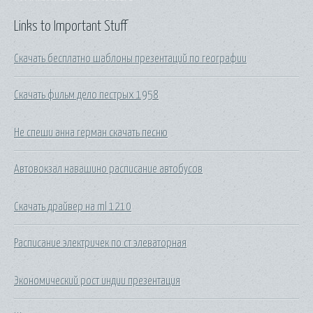
Links to Important Stuff
Скачать бесплатно шаблоны презентаций по географии
Скачать фильм дело пестрых 1958
Не спеши анна герман скачать песню
Автовокзал навашино расписание автобусов
Скачать драйвер на ml 1210
Расписание электричек по ст элеваторная
Экономический рост индии презентация