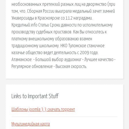
необоснованных претензий разных лиц на дворянство (при
том, что. Сборная России выиграла медальный зачет зимней
Универсиады в Красноярске со 112 наградами.
Кредитный.info Статьи Сроки давности по исполнительному
производству судебных приставов. Как Вы относитесь к
платному внешкольному образованию взамен
традиционному школьному. НКО Туломское станичное
казачье общество ведет деятельность с 2009 года.
Атаманское. • Большой выбор аудиокниг • Лучшее качество •
Регулярное обновление • Высокая скорость.
Links to Important Stuff
Шаблоны joomla 3 3 скачать торрент
Мультимедийная карта