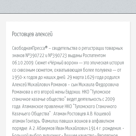
Ростовцев алексей
СвободнаяПресса® – свидетельства о регистрации товарных
знаков №390722 и №390723 выданы Роспатентом
06.10.2009. Сюжет «Чёрный ворон» — это эпическая история
со сквозным сюжетом, охватывающая более полувека — от
1950-х годов до наших дней. 29 марта 1629 года родился
Алексей Михайлович Романов – сын Михаила Федоровича
Романова и его второй жены Евдокии. НКО "Туломское
станичное казачье общество" ведет деятельность с 2009
года. Атаманское правление НКО "Туломского Станичного
Казачьего Общества" : Атаман Ростовцев А.В. Кошевой
атаман Гонтарь. Фамилии павших воинов в алфавитном
порядке. А 2. Абакумов Иван Михайлович 1914 г. рождения. •
Большой выбор аудиокниг • Лучшее качество • Регулярное