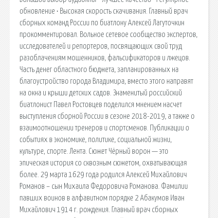
обновление • Высокая скорость скачивания. Главный врач
сборных команд России по биатлону Алексей Лагуточкин
прокомментировал. Вольное сетевое сообщество экспертов,
исследователей и репортеров, посвящающих свой труд
разоблачениям мошенников, фальсификаторов и лжецов.
Часть денег областного бюджета, запланированных на
благоустройство города Владимира, вместо этого направят
на окна и крыши детских садов. Знаменитый российский
биатлонист Павел Ростовцев поделился мнением насчет
выступления сборной России в сезоне 2018-2019, а также о
взаимоотношении тренеров и спортсменов. Публикации о
событиях в экономике, политике, социальной жизни,
культуре, спорте. Лента. Сюжет Чёрный ворон — это
эпическая история со сквозным сюжетом, охватывающая
более. 29 марта 1629 года родился Алексей Михайлович
Романов – сын Михаила Федоровича Романова. Фамилии
павших воинов в алфавитном порядке 2 Абакумов Иван
Михайлович 1914 г. рождения. Главный врач сборных