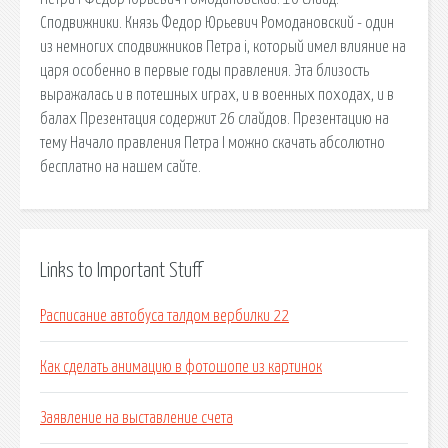
Сподвижники. Князь Федор Юрьевич Ромодановский - один
из немногих сподвижников Петра i, который имел влияние на
царя особенно в первые годы правления. Эта близость
выражалась и в потешных играх, и в военных походах, и в
балах Презентация содержит 26 слайдов. Презентацию на
тему Начало правления Петра I можно скачать абсолютно
бесплатно на нашем сайте.
Links to Important Stuff
Расписание автобуса талдом вербилки 22
Как сделать анимацию в фотошопе из картинок
Заявление на выставление счета