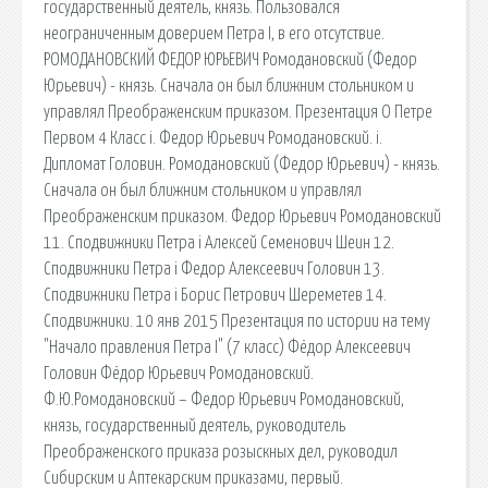
государственный деятель, князь. Пользовался
неограниченным доверием Петра I, в его отсутствие.
РОМОДАНОВСКИЙ ФЕДОР ЮРЬЕВИЧ Ромодановский (Федор
Юрьевич) - князь. Сначала он был ближним стольником и
управлял Преображенским приказом. Презентация О Петре
Первом 4 Класс i. Федор Юрьевич Ромодановский. i.
Дипломат Головин. Ромодановский (Федор Юрьевич) - князь.
Сначала он был ближним стольником и управлял
Преображенским приказом. Федор Юрьевич Ромодановский
11. Сподвижники Петра i Алексей Семенович Шеин 12.
Сподвижники Петра i Федор Алексеевич Головин 13.
Сподвижники Петра i Борис Петрович Шереметев 14.
Сподвижники. 10 янв 2015 Презентация по истории на тему
"Начало правления Петра I" (7 класс) Фёдор Алексеевич
Головин Фёдор Юрьевич Ромодановский.
Ф.Ю.Ромодановский – Федор Юрьевич Ромодановский,
князь, государственный деятель, руководитель
Преображенского приказа розыскных дел, руководил
Сибирским и Аптекарским приказами, первый.