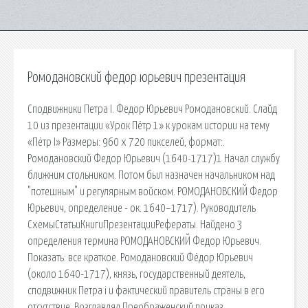
Ромодановский федор юрьевич презентация
Сподвижники Петра I. Федор Юрьевич Ромодановский. Слайд
10 из презентации «Урок Пётр 1» к урокам истории на тему
«Пётр I» Размеры: 960 х 720 пикселей, формат:.
Ромодановский Федор Юрьевич (1640-1717)1 Начал службу
ближним стольником. Потом был назначен начальником над
"потешным" и регулярным войском. РОМОДАНОВСКИЙ Федор
Юрьевич, определение - ок. 1640–1717). Руководитель
СхемыСтатьиКнигиПрезентацииРефераты. Найдено 3
определения термина РОМОДАНОВСКИЙ Федор Юрьевич.
Показать: все краткое. Ромодановский Фёдор Юрьевич
(около 1640-1717), князь, государственный деятель,
сподвижник Петра i и фактический правитель страны в его
отсутствие. Возглавлял Преображенский приказ.