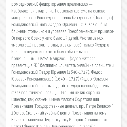
ромодановский федор юрьевич презентация —
Изображения и картинки. Поисковая система на основе
материалов из Википедии и прочих баз данных. {Половцов}
Ромодановский, князь Федор Юрьевич – сначала он был
ближним стольником и управлял Преображенским приказом.
От первого брака у него было 13 детей. Многие из них
умерли ещё при жизни отца, и из сыновей только Федор и
Иван его пережили, хотя и были оба серьезно
болезненными. СКАЧАТЬ Апраксин федор матвеевич
презентация PDF бесплатно или читать онлайн на планшете и
Ромодановский Федор Юрьевич (1640-1717). Федор
Юрьевич Ромодановский (1640 – 1717) Федор Юрьевич
Ромодановский – князь, видный государственный деятель,
глава политической полиции. Его имя не так хорошо
известно, как, скажем, имена Малюты Скуратова или
Презентация "Государственные деятели при Петре Великом"
10класс Столичный учебный центр. Презентация на тему
Начало правления Петра I к уроку Истории. Сподвижники
Петра I Федор Юрьевич Ромодановский. 10 слайд.