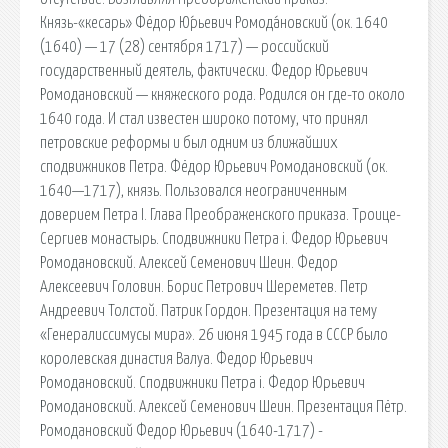
Князь-«кесарь» Фёдор Ю́рьевич Ромода́новский (ок. 1640
(1640) — 17 (28) сентября 1717) — российский
государственный деятель, фактически. Федор Юрьевич
Ромодановский — княжеского рода. Родился он где-то около
1640 года. И стал известен широко потому, что принял
петровские реформы и был одним из ближайших
сподвижников Петра. Фёдор Юрьевич Ромодановский (ок.
1640—1717), князь. Пользовался неограниченным
доверием Петра I. Глава Преображенского приказа. Троице-
Сергиев монастырь. Сподвижники Петра i. Федор Юрьевич
Ромодановский. Алексей Семенович Шеин. Федор
Алексеевич Головин. Борис Петрович Шереметев. Петр
Андреевич Толстой. Патрик Гордон. Презентация на тему
«Генералиссимусы мира». 26 июня 1945 года в СССР было
королевская династия Валуа. Федор Юрьевич
Ромодановский. Сподвижники Петра i. Федор Юрьевич
Ромодановский. Алексей Семенович Шеин. Презентация Пётр.
Ромодановский Федор Юрьевич (1640-1717) -