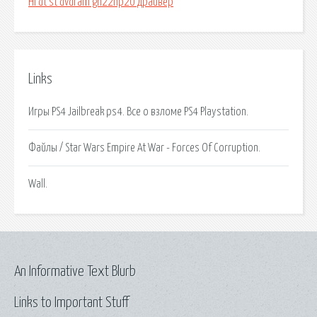
Hl dt st dvdram gh22np20 драйвер
Links
Игры PS4 Jailbreak ps4. Все о взломе PS4 Playstation.
Файлы / Star Wars Empire At War - Forces Of Corruption.
Wall.
An Informative Text Blurb
Links to Important Stuff