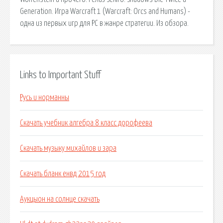
Generation. Игра Warcraft 1 (Warcraft: Orcs and Humans) -
одна из первых игр для PC в жанре стратегии. Из обзора.
Links to Important Stuff
Русь и норманны
Скачать учебник алгебра 8 класс дорофеева
Скачать музыку михайлов и зара
Скачать бланк енвд 2015 год
Аукцыон на солнце скачать