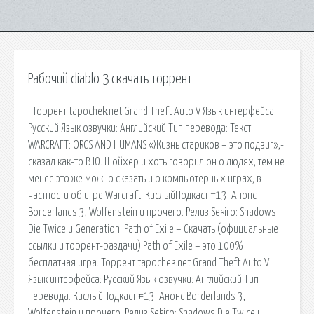
Рабочий diablo 3 скачать торрент
· Торрент tapochek.net Grand Theft Auto V Язык интерфейса:
Русский Язык озвучки: Английский Тип перевода: Текст.
WARCRAFT: ORCS AND HUMANS «Жизнь стариков – это подвиг»,-
сказал как-то В.Ю. Шойхер и хоть говорил он о людях, тем не
менее это же можно сказать и о компьютерных играх, в
частности об игре Warcraft. КислыйПодкаст #13. Анонс
Borderlands 3, Wolfenstein и прочего. Релиз Sekiro: Shadows
Die Twice и Generation. Path of Exile – Скачать (официальные
ссылки и торрент-раздачи) Path of Exile – это 100%
бесплатная игра. Торрент tapochek.net Grand Theft Auto V
Язык интерфейса: Русский Язык озвучки: Английский Тип
перевода. КислыйПодкаст #13. Анонс Borderlands 3,
Wolfenstein и прочего. Релиз Sekiro: Shadows Die Twice и