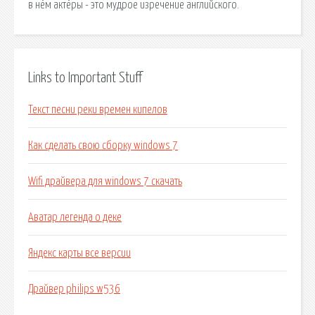
в нём актёры - это мудрое изречение английского.
Links to Important Stuff
Текст песни реки времен кипелов
Как сделать свою сборку windows 7
Wifi драйвера для windows 7 скачать
Аватар легенда о деке
Яндекс карты все версии
Драйвер philips w536