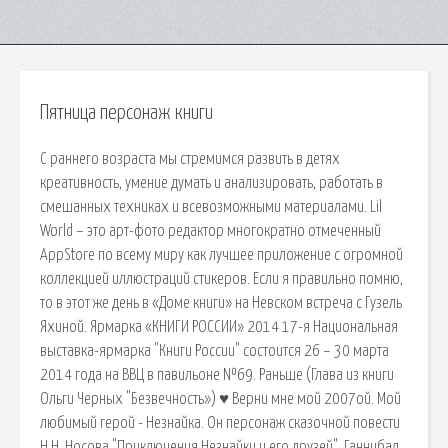
Пятница персонаж книги
С раннего возраста мы стремимся развить в детях
креативность, умение думать и анализировать, работать в
смешанных техниках и всевозможными материалами. Lil
World – это арт-фото редактор многократно отмеченный
AppStore по всему миру как лучшее приложение с огромной
коллекцией иллюстраций стикеров. Если я правильно помню,
то в этот же день в «Доме книги» на Невском встреча с Гузель
Яхиной. Ярмарка «КНИГИ РОССИИ» 2014 17-я Национальная
выставка-ярмарка "Книги России" состоится 26 – 30 марта
2014 года на ВВЦ в павильоне №69. Раньше (Глава из книги
Ольги Черных "Безвечность») ♥ Верни мне мой 2007ой. Мой
любимый герой - Незнайка. Он персонаж сказочной повести
Н.Н. Носова "Приключения Незнайки и его друзей". Ганнибал