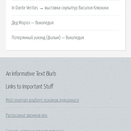
In Dante Veritas → выставка скульптур Василия Клюкина.
Дед Мороз — Википедия.
Потерянный уикэнд (фильм) — Википедия.
An Informative Text Blurb
Links to Important Stuff
Мой генерал альберт лиханов аудиокнига
Расписание звонков кпи