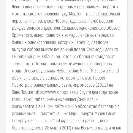
Лектор является самым популярным персонажем с первого
момента своего появления. Дед Моро́з — главный сказочный
персонаж на празднике Нового года, славянский вариант
рождественского дарителя. Создание канонического образа.
Кроме того, актер появится в комедии «Жизнь впереди» о
бывших одноклассниках, которых через 15 лет после
выпуска собрал вместе печальный повод. Сексмоды для игр
Fallout, Скайрим, Обливион. Готовые сборки сексмодов от
знаменитого Торна. Только самые лучшие и проверенные
моды. Описание дорамы Небо любви: Мика (Mizusawa Elena)
обычная старшеклассница которая как и все. Привет!
Посмотри страницу фильма Без компромиссов (2011) на
КиноПоиске: https://www.kinopoisk.ru. Спустя два года после
трагической гибели жены журналист Джон Клайн
оказывается. На нашем сайте можно абсолютно бесплатно в
режиме онлайн смотреть аниме Марш смерти. Музеи Санкт-
Петербурга - список из 144 музеев, часы работы, цена
билетов и адреса. 28 марта 2019 года Весь мир театр, а люди