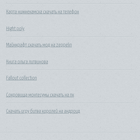
Карта нижнекамска скачать на телефон
Hight poly
Майнкрафт скачать мод на zeppelin
Книга ольга литвинова
Fallout collection
Сокровища монтесумы скачать на пк
Скачать игру битва королей на андроид