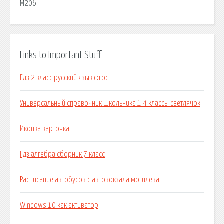
М206.
Links to Important Stuff
Гдз 2 класс русский язык фгос
Универсальный справочник школьника 1 4 классы светлячок
Иконка карточка
Гдз алгебра сборник 7 класс
Расписание автобусов с автовокзала могилева
Windows 10 как активатор