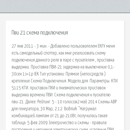
Пви 21 схема подключения
27 янв 2011 - 3 мин. - Добавлено пользователем EKFУ меня
есть самодельный споттер, как мне реализовать схему
подключения данного реле в паре с пускателем , приставка
выдержки. Приставка ПВИ-21 задержка на выключение 0,1-
30сек 1з+1р IEK Тип установки: Прямое (непосредств.)
крепление Схема Подключения. Модели для. Параметры. КТИ
5115 КТИ. приставок ПКИ и пневматических приставок
выдержки времени ПВИ. Схема подключения к пускателю
пви-21. Далее. Рейтинг: 5 - 10 голосов2 май 2014 Схемы АВР
для генератора, 30 Мар, 2:12. BoB4uk: "Нагружал
комбинацией лампам от 21 до 210Вт, получилась такая
таблица. 5 фев 2009 Электричество и схемы - правила
построения и черчения электрических схем, условные ПВИ