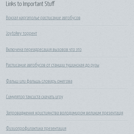
Links to Important Stuff
Вокзал каргаполье расписание автобусов
Joytokey торрент
Включена переадресация вызовов что это
Расписание автобусов от станции тушинская до рузы
Фальш или фальшь словарь ожегова
Симулятор таксиста скачать игру
Запровадження християнства володимиром великим презентація
Физиопрофилактика презентация