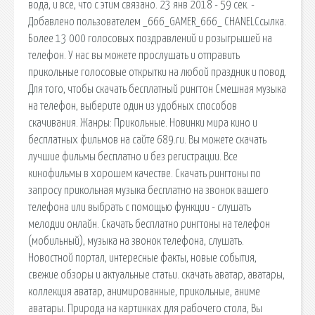
вода, и все, что с этим связано. 23 янв 2018 - 59 сек. -
Добавлено пользователем _666_GAMER_666_ CHANELСсылка.
Более 13 000 голосовых поздравлений и розыгрышей на
телефон. У нас вы можете прослушать и отправить
прикольные голосовые открытки на любой праздник и повод.
Для того, чтобы скачать бесплатный рингтон Смешная музыка
на телефон, выберите один из удобных способов
скачивания. Жанры: Прикольные. Новинки мира кино и
бесплатных фильмов на сайте 689.ru. Вы можете скачать
лучшие фильмы бесплатно и без регистрации. Все
кинофильмы в хорошем качестве. Скачать рингтоны по
запросу прикольная музыка бесплатно на звонок вашего
телефона или выбрать с помощью функции - слушать
мелодии онлайн. Скачать бесплатно рингтоны на телефон
(мобильный), музыка на звонок телефона, слушать.
Новостной портал, интересные факты, новые события,
свежие обзоры и актуальные статьи. скачать аватар, аватары,
коллекция аватар, анимированные, прикольные, аниме
аватары. Природа на картинках для рабочего стола, Вы