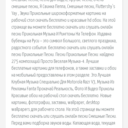
смешные песни, Я Свинка Пеппа, Смешные песни, Fluttershy's
Yay , Звуки Прикольные широкоформатные картинки на
рабочий стол скачать бесплатно и красивые hd обои. На этой
странице вы можете бесплатно скачать или слушать онлайн
песни Прикольная Музыка И Рингтоны На Телефон. Издавна
бубенцы на Руси – это символ большого, светлого праздника,
радостного события. бесплатно скачать или слушать онлайн
песни Прикольные Песни. Песни Прикольные Песни: найдено
275 композиций Просто Веселая Музыка-4. Лучшие
бесплатные картинки для телефонов, а также заставки и обои
на мобильный предоставлены в этом разделе. Это Лучшая
Клубная Музыка Специально Для Motorola Razr V3, Музыка Из
Рекламы Fanta Прокачай Реальность, Фото И Видео Приколы
Красивые обои на рабочий стол скачать бесплатно. Новые
картинки, фотографии, заставки, wallpaper, desktop
wallpapers для рабочего стола. На этой странице вы можете
бесплатно скачать или слушать онлайн песни Смешные Песни.
Перед вами подборка звуков воды. Капающая вода, текущая