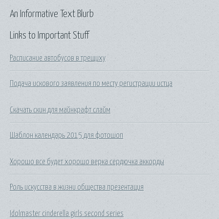
An Informative Text Blurb
Links to Important Stuff
Расписание автобусов в трещиху
Подача искового заявления по месту регистрации истца
Скачать скин для майнкрафт слайм
Шаблон календарь 2015 для фотошоп
Хорошо все будет хорошо верка сердючка аккорды
Роль искусства в жизни общества презентация
Idolmaster cinderella girls second series