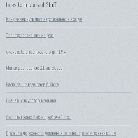
Links to Important Stuff
Как развернуть лист вертикально в ворде
Tna impact скачать на psp
Скачать бланк справка о дтп 154
Минск расписание 21 автобуса
Расписание трамваев бийска
Скачать симулятор маньяка
Скачать голых баб на рабочей стол
Правила дорожного движения от смешариков презентация