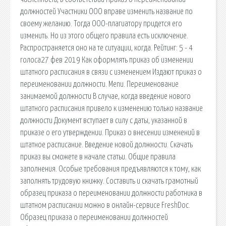
должностей Участники ООО вправе изменить название по
своему желанию. Тогда ООО-плагиатору придется его
изменить. Но из этого общего правила есть исключение.
Распространяется оно на те ситуации, когда. Рейтинг: 5 - 4
голоса27 фев 2019 Как оформлять приказ об изменении
штатного расписания в связи с изменением Издают приказ о
переименовании должности. Menu. Переименование
занимаемой должности В случае, когда введение нового
штатного расписания привело к изменению только название
должности Документ вступает в силу с даты, указанной в
приказе о его утверждении. Приказ о внесении изменений в
штатное расписание. Введение новой должности. Скачать
приказ вы сможете в начале статьи. Общие правила
заполнения. Особые требования предъявляются к тому, как
заполнять трудовую книжку. Составить и скачать грамотный
образец приказа о переименовании должности работника в
штатном расписании можно в онлайн-сервисе FreshDoc.
Образец приказа о переименовании должностей