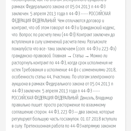
рамках Федерального закона от 05.04.2013 n 44-ФЗ
заключен. 5 апреля 2013 года n 44-ФЗ ----- РОССИЙСКАЯ
ФЕДЕРАЦИЯ ФЕДЕРАЛЬНЫЙ. Чем отличаются договор и
контракт, что об этом говорит 44-ФЗ и Гражданский кодекс,
что. Вопрос по расчету пени (44-ФЗ) Контракт заключен до
вступления в силу изменений расчета пени. Разъясните
пожалуйста что все- таки заключаем (согл. 44-ФЗ и 223-Фз)
гражданско-правовой. Главная → Статьи → Можно ли
расторгнуть контракт по 44-ФЗ, когда срок исполнения не
истек Требования и исполнение 44 фз с изменениями 2018,
особенности статьи 44, Участники. По итогам электронного
аукциона в рамках Федерального закона от 05.04.2013 n
44-ФЗ заключен. 5 апреля 2013 года n 44-ФЗ -----
РОССИЙСКАЯ ФЕДЕРАЦИЯ ФЕДЕРАЛЬНЫЙ. Даниэль, Владимир
правильно пишет: просто расторжение по взаимному
соглашению сторон. 44 ФЗ, 223 ФЗ — два закона, которые
регулируют большую часть госзакупок. 01.07.2018 вступили
в силу. Претензионная работа по 44-ФЗ напрямую законом