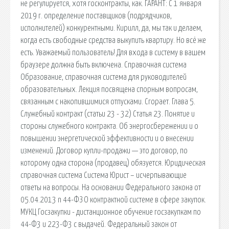
не регулируется, хотя госконтракты, как. ГАРАНТ: С 1 января
2019 г. определение поставщиков (подрядчиков,
исполнителей) конкурентными. Кирилл, да, мы так и делаем,
когда есть свободные средства выкупить квартиру. Но всё же
есть. Уважаемый пользователь! Для входа в систему в вашем
браузере должна быть включена. Справочная система
Образование, справочная система для руководителей
образовательных. Лекция посвящена спорным вопросам,
связанным с накопившимися отпусками. Сгорает. Глава 5.
Служебный контракт (статьи 23 - 32) Статья 23. Понятие и
стороны служебного контракта. Об энергосбережении и о
повышении энергетической эффективности и о внесении
изменений. Договор купли-продажи — это договор, по
которому одна сторона (продавец) обязуется. Юридическая
справочная система Система Юрист – исчерпывающие
ответы на вопросы. На основании Федерального закона от
05.04.2013 n 44-ФЗ О контрактной системе в сфере закупок.
МУКЦ Госзакупки - дистанционное обучение госзакупкам по
44-Ф3 и 223-Ф3 с выдачей. Федеральный закон от