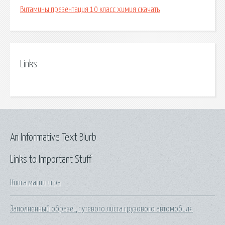
Витамины презентация 10 класс химия скачать
Links
An Informative Text Blurb
Links to Important Stuff
Книга магии игра
Заполненный образец путевого листа грузового автомобиля