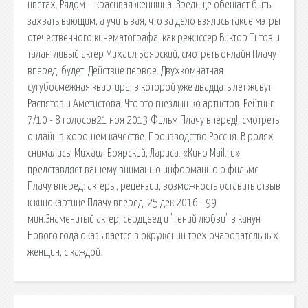
цветах. Рядом – красивая женщина. Зрелище обещает быть
захватывающим, а учитывая, что за дело взялись такие мэтры
отечественного кинематографа, как режиссер Виктор Титов и
талантливый актер Михаил Боярский, смотреть онлайн Плачу
вперед! будет. Действие первое. Двухкомнатная
сугубосмежная квартира, в которой уже двадцать лет живут
Распятов и Аметистова. Что это гнездышко артистов. Рейтинг:
7/10 - 8 голосов21 ноя 2013 Фильм Плачу вперед!, смотреть
онлайн в хорошем качестве. Производство Россия. В ролях
снимались: Михаил Боярский, Лариса. «Кино Mail.ru»
представляет вашему вниманию информацию о фильме
Плачу вперед: актеры, рецензии, возможность оставить отзыв
к кинокартине Плачу вперед. 25 дек 2016 - 99
мин.Знаменитый актер, сердцеед и "гений любви" в канун
Нового года оказывается в окружении трех очаровательных
женщин, с каждой.