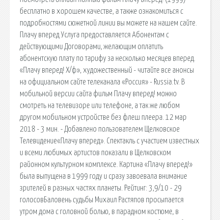
бесплатно в хорошем качестве, а также ознакомиться с
подробностями сюжетной линии вы можете на нашем сайте.
Плачу вперед Услуга предоставляется Абонентам с
действующими Договорами, желающим оплатить
абонентскую плату по тарифу за несколько месяцев вперед.
«Плачу вперед! Х/ф», художественный - читайте все анонсы
на официальном сайте телеканала «Россия» - Russia.tv. В
мобильной версии сайта фильм Плачу вперед! можно
смотреть на телевизоре или телефоне, а так же любом
другом мобильном устройстве без флеш плеера. 12 мар
2018 - 3 мин. - Добавлено пользователем Щелковское
Телевидение«Плачу вперед». Спектакль с участием известных
и всеми любимых артистов показали в Щелковском
районном культурном комплексе. Картина «Плачу вперед!»
была выпущена в 1999 году и сразу завоевала внимание
зрителей в разных частях планеты. Рейтинг: 3,9/10 - 29
голосовБаловень судьбы Михаил Растяпов просыпается
утром дома с головной болью, в парадном костюме, в