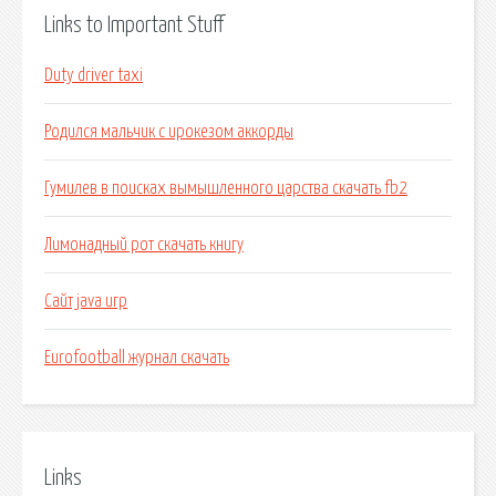
Links to Important Stuff
Duty driver taxi
Родился мальчик с ирокезом аккорды
Гумилев в поисках вымышленного царства скачать fb2
Лимонадный рот скачать книгу
Сайт java игр
Eurofootball журнал скачать
Links