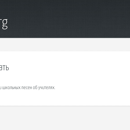
rg
ать
ки школьных песен об учителях.