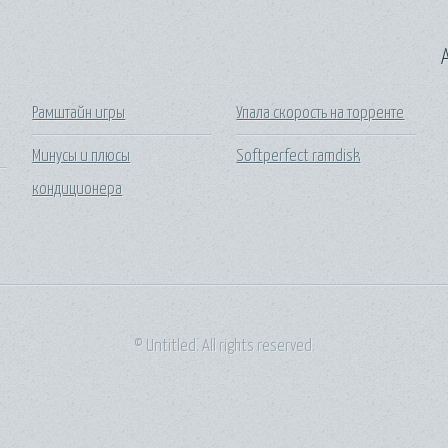
A
Рамштайн игры
Упала скорость на торренте
Минусы и плюсы
Softperfect ramdisk
кондиционера
© Untitled. All rights reserved.