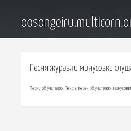
oosongeiru.multicorn.o
Песня журавли минусовка слуш
Песни об учителях. Тексты песен об учителях, минусов