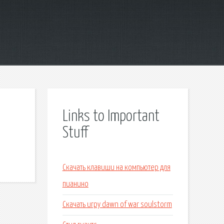
Links to Important
Stuff
Скачать клавиши на компьютер для
пианино
Скачать игру dawn of war soulstorm