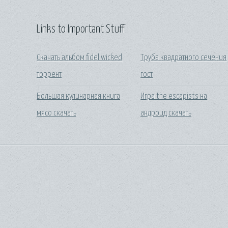
Links to Important Stuff
Скачать альбом fidel wicked
Труба квадратного сечения
торрент
гост
Большая кулинарная книга
Игра the escapists на
мясо скачать
андроид скачать