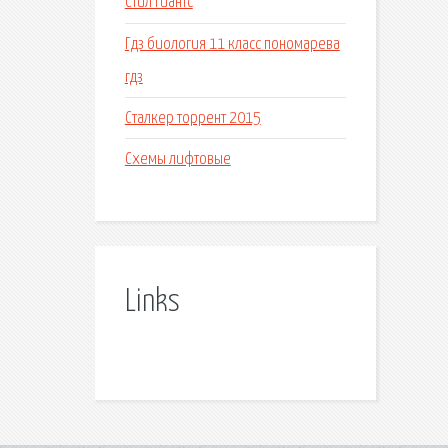
Стил гиантс
Гдз биология 11 класс пономарева
гдз
Сталкер торрент 2015
Схемы лифтовые
Links