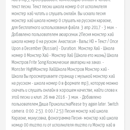
текст песни. Текст песни школа номер 0 от исполнителя
монстер хай читать и слушать онлайн. Вы искали песня
монстер хай школа номер 0 слушать на русском караоке,
для бесплатного использования файла. 3 апр 2017 - 3 мин. -
Добавлено пользователем аюарсеник 2Песня монстер хай
школа номер 0 на руском. Анастасия - Вальс HD + Текст / Once
Upon a December (Russian) - Duration:. Монстер Хай - Школа
номер 0 Монстер Хай - Монстер Хай (Школа ето жизнь) Школа
Монстров.Frite Song.Космические аватарки на заказ. -
Monster HighМонстер ХайШкола Монстров Монстер хай -
Школа Вы просматриваете страницу с музыкой монстер хай
на русском - школа номер 0 в формате mp3, которую можно
скачать и слушать онлайн в хорошем качестве, найти слова к
этой песни и клип. 26 янв 2016 - 3 мин. - Добавлено
пользователем Даша ПриколисткаPlease try again later. Switch
camera. 0:00. 2:53. 0:00 / 2:53 Песня монстр хай школа.
Караоке, минусовка, фонограмма Песня- монстар хай школа
номир 00 muzmo.ru от исполнителя muzmo.ru Монстр хай в