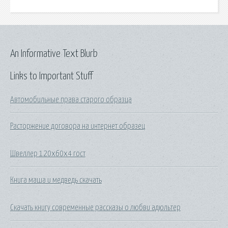
An Informative Text Blurb
Links to Important Stuff
Автомобильные права старого образца
Расторжение договора на интернет образец
Швеллер 120х60х4 гост
Книга маша и медведь скачать
Скачать книгу современные рассказы о любви адюльтер