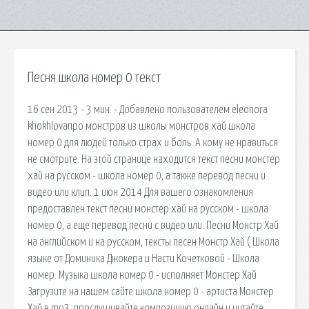
Песня школа номер 0 текст
16 сен 2013 - 3 мин. - Добавлено пользователем eleonora
khokhlovaпро монстров из школы монстров хай школа
номер 0 для людей только страх и боль. А кому не нравиться
не смотрите. На этой странице находится текст песни монстер
хай на русском - школа номер 0, а также перевод песни и
видео или клип. 1 июн 2014 Для вашего ознакомления
предоставлен текст песни монстер хай на русском - школа
номер 0, а еще перевод песни с видео или. Песни Монстр Хай
на английском и на русском, тексты песен Монстр Хай ( Школа
языке от Доминика Джокера и Насти Кочетковой - Школа
номер. Музыка школа номер 0 - исполняет Монстер Хай
Загрузите на нашем сайте школа номер 0 - артиста Монстер
Хай в mp3, прослушивайте композицию онлайн и читайте