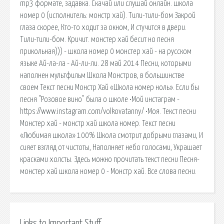
mp3 формате, задавка. Скачай или слушай онлайн. школа
номер 0 (исполнитель: монстр хай). Тили-тили-бом Закрой
глаза скорее, Кто-то ходит за окном, И стучится в двери.
Тили-тили-бом. Кричит. монстер хай бесит но песня
прикольная))) - школа номер 0 монстер хай - на русском
языке Ай-ла-ла - Ай-ли-ли. 28 май 2014 Песни, которыми
наполнен мультфильм Школа Монстров, в большинстве
своем Текст песни Монстр Хай «Школа номер ноль». Если бы
песня "Розовое вино" была о школе •Мой инстаграм -
https://www.instagram.com/volkovatanny/ •Моя. Текст песни
Монстер хай - монстр хай школа номер. Текст песни
«Любимая школа» 100% Школа смотрит добрыми глазами, И
сияет взгляд от чистоты, Наполняет небо голосами, Украшает
красками холсты. Здесь можно прочитать текст песни Песня-
монстер хай школа номер 0 - Монстр хай. Все слова песни.
Links to Important Stuff