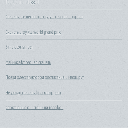
Pearl jam unplugged
Скачать все песни тото кутуньо через торрент
Скачать игру k 1 world grand prix
Simulator sniper
Майнкрафт сериал скачать
Поезд одесса ужгород расписание и маршрут
Не уходи скачать фильм торрент
Спортивные рингтоны на телефон