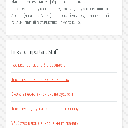
Mariana Torres Iriarte. Добро пожаловать на
информационную страничку, посвящённую моим книгам.
Артист (англ. The Artist) — чёрно-белый художественный
фильм, снятый в стилистике немого кино.
Links to Important Stuff
Расписание газели 6 в барнауле
Текст песни на плечах на папиных
Скачать песню энчантикс на русском
Текст песни друзья все валят за границу
Убийство в доме викария книга скачать