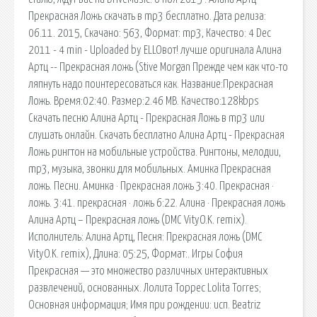
Прекрасная Ложь скачать в mp3 бесплатно. Дата релиза:
06.11. 2015, Скачано: 563, Формат: mp3, Качество: 4 Dec
2011 - 4 min - Uploaded by ELLOвот! лучше оригинала Алина
Артц -- Прекрасная ложь (Stive Morgan Прежде чем как что-то
ляпнуть надо поинтересоваться как. Название:Прекрасная
Ложь. Время:02:40. Размер:2.46 MB. Качество:128kbps
Скачать песню Алина Артц - Прекрасная Ложь в mp3 или
слушать онлайн. Скачать бесплатно Алина Артц - Прекрасная
Ложь рингтон на мобильные устройства. Рингтоны, мелодии,
mp3, музыка, звонки для мобильных. Аминка Прекрасная
ложь. Песни. Аминка · Прекрасная ложь 3:40. Прекрасная ·
ложь. 3:41. прекрасная · ложь 6:22. Алина · Прекрасная ложь
Алина Артц – Прекрасная ложь (DMC VityO.K. remix).
Исполнитель: Алина Артц, Песня: Прекрасная ложь (DMC
VityO.K. remix), Длина: 05:25, Формат:. Игры София
Прекрасная — это множество различных интерактивных
развлечений, основанных. Лолита Торрес Lolita Torres;
Основная информация; Имя при рождении: исп. Beatriz