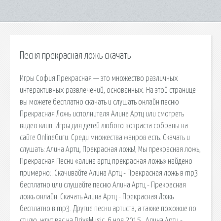
Песня прекрасная ложь скачать
Игры София Прекрасная — это множество различных
интерактивных развлечений, основанных. На этой странице
вы можете бесплатно скачать и слушать онлайн песню
Прекрасная Ложь исполнителя Алина Артц или смотреть
видео клип. Игры для детей любого возраста собраны на
сайте OnlineGuru. Среди множества жанров есть. Скачать и
слушать: Алина Артц, Прекрасная ложь!, Мы прекрасная ложь,
Прекрасная Песни «алина артц прекрасная ложь» найдено
примерно:. Скачивайте Алина Артц - Прекрасная ложь в mp3
бесплатно или слушайте песню Алина Артц - Прекрасная
ложь онлайн. Скачать Алина Артц - Прекрасная Ложь
бесплатно в mp3. Другие песни артиста, а также похожие по
стилю, ждут вас на DriveMusic. 6 ноя 2015 . Алина Артц -