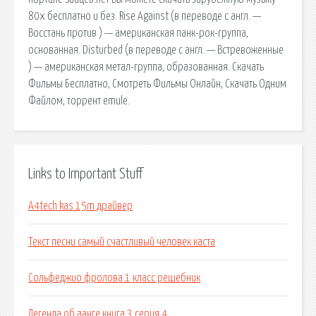
80х бесплатно и без. Rise Against (в переводе с англ. —
Восстань против ) — американская панк-рок-группа,
основанная. Disturbed (в переводе с англ. — Встревоженные
) — американская метал-группа, образованная. Скачать
Фильмы Бесплатно, Смотреть Фильмы Онлайн, Скачать Одним
Файлом, торрент emule.
Links to Important Stuff
A4tech kas 15m драйвер
Текст песни самый счастливый человек каста
Сольфеджио фролова 1 класс решебник
Легенда об аанге книга 3 серия 4