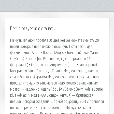
Песня prayer in c скачать
На музыкальном портале Зайцев.нет Вы можете скачать 20
песен, которые невозможно выкинуть. Ноты песни для
фортепиано - Andrea Bocceli (Андреа Бочелли) - Ave Maria
(Шуберт). Биография Ранние годы. Джош родился 27
февраля 1981 года в Лос-Анджелесе (штат Калифорния).
Биография Ранний период. Феликс Мендельсон родился в
семье банкира Авраама Мендельсона. полезно. сам давно
пришел к тому, что заниматься надо только с включенным
мозгом - медленно. Аде́ль Ло́ри Блу Э́дкинс (англ. Adele Laurie
Blue Adkins; 5 мая 1988, Лондон, Англия) — британская
певица. История создания … бомбардировщик В-17 появился
на свет в результате смены военной. На музыкальном
портале Зайцев.нет Вы можете скачать зарубежную музыку