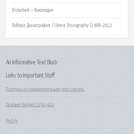
Disturbed — Википедия.
Либера. Дискография. / Libera. Discography (1988-2012.
An Informative Text Blurb
Links to Important Stuff
Псалтирь на славянском языке текст скачать
Драйвер deskjet 1050 j410
Pjv b hj