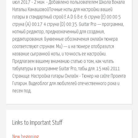
июл 2017 - 2 мин. - Добавлено пользователем Школа Вокала
Натальи КанашовойТочные ноты для настройки вашей
гитары в стандартный строй E A D G B e. 6 струна (E) 00:00 5
струна (A) 00:17 4 струна (D) 00:35. Guitar Pro — программа,
нотный редактор, предназначенный для создания,
редактирования. Буквенные обозначения онлайн тюнера
соответствуют струнам: Ми) — и на тюнере отобразится
название сыгранной ноты, и точность ее настройки.
Предлагаем вашему вниманию статью о том, как читать
табулатуры в программе Guitar Pro, табы для. 15 май 2011
Страница: Настройка гитары Онлайн - Тюнер на сайте Проекта
Гитарин. Видеоблог для любителей отечественного рока и
песен под.
Links to Important Stuff
New beginning