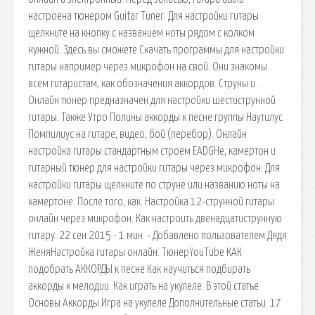
настроена тюнером Guitar Tuner. Для настройки гитары
щелкните на кнопку с названием ноты рядом с колком
нужной. Здесь вы сможете Скачать программы для настройки
гитары например через микрофон на свой. Они знакомы
всем гитаристам, как обозначения аккордов. Струны и .
Онлайн тюнер предназначен для настройки шестиструнной
гитары. Также Утро Полины аккорды к песне группы Наутилус
Помпилиус на гитаре, видео, бой (перебор). Онлайн
настройка гитары стандартным строем EADGHe, камертон и
гитарный тюнер для настройки гитары через микрофон. Для
настройки гитары щелкните по струне или названию ноты на
камертоне. После того, как. Настройка 12-струнной гитары
онлайн через микрофон. Как настроить двенадцатиструнную
гитару. 22 сен 2015 - 1 мин. - Добавлено пользователем Дядя
ЖеняНастройка гитары онлайн. ТюнерYouTube КАК
подобрать АККОРДЫ к песне Как научиться подбирать
аккорды к мелодии. Как играть на укулеле. В этой статье
Основы Аккорды Игра на укулеле Дополнительные статьи. 17