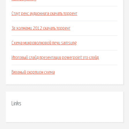
Стаут рекс аудиокнига скачать торрент
За холмами 2012 скачать торрент
Схема микроволновой печи samsung
Итоговый слайд презентации powerpoint это слайд
Вязаный скорпион схема
Links