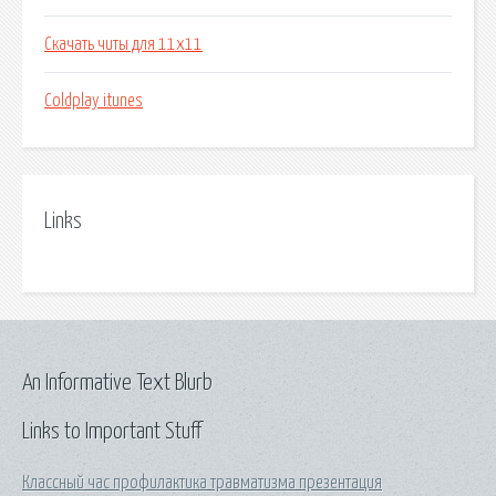
Скачать читы для 11х11
Coldplay itunes
Links
An Informative Text Blurb
Links to Important Stuff
Классный час профилактика травматизма презентация