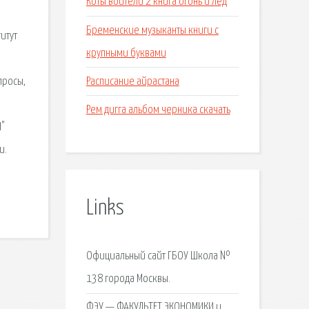
Коты воители 2 книга огонь и лед
Бременские музыканты книги с
итут
крупными буквами
Расписание айрастана
просы,
Рем дигга альбом черника скачать
Н"
и.
Links
Официальный сайт ГБОУ Школа №
138 города Москвы.
ФЭУ — ФАКУЛЬТЕТ ЭКОНОМИКИ и