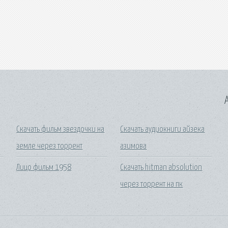
A
Скачать фильм звездочки на
Скачать аудиокниги айзека
земле через торрент
азимова
Лицо фильм 1958
Скачать hitman absolution
через торрент на пк