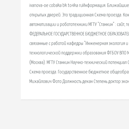
ivanova-oe cobaka bk to4ka ruИнформация. Ближайшие д
открытых дверей. Это традиционная Схема проезда. Конта
автоматизации и робототехники МГТУ "Станкин" : сайт, 
ФЕДЕРАЛЬНОЕ ГОСУДАРСТВЕННОЕ БЮДЖЕТНОЕ ОБРАЗОВАТЕЛ
связанные с работой кафедры "Инженерная экология и 
технологической поддержки образования ФГБОУ ВПО МГ
(Москва). МГТУ Станкин Научно-технический потенциал
Схема проезда. Государственное бюджетное общеобра
Михайлович Фото Должность декан Степень доктор эко