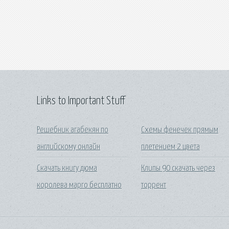
Links to Important Stuff
Решебник агабекян по
Схемы фенечек прямым
английскому онлайн
плетением 2 цвета
Скачать книгу дюма
Клипы 90 скачать через
королева марго бесплатно
торрент