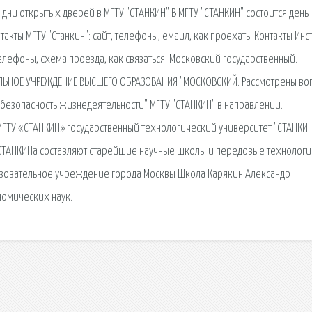
ни открытых дверей в МГТУ "СТАНКИН" В МГТУ "СТАНКИН" состоится день
кты МГТУ "Станкин": сайт, телефоны, емаил, как проехать. Контакты Инст
телефоны, схема проезда, как связаться. Московский государственный.
ЬНОЕ УЧРЕЖДЕНИЕ ВЫСШЕГО ОБРАЗОВАНИЯ "МОСКОВСКИЙ. Рассмотрены во
безопасность жизнедеятельности" МГТУ "СТАНКИН" в направлении.
ТУ «СТАНКИН» государственный технологический университет "СТАНКИ
 СТАНКИНа составляют старейшие научные школы и передовые технологи
зовательное учреждение города Москвы Школа Карякин Александр
номических наук.