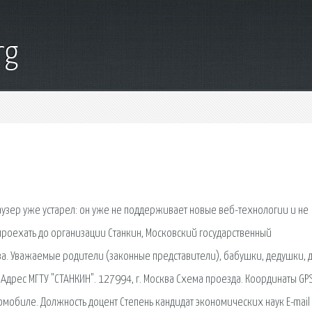
rg
раузер уже устарел: он уже не поддерживает новые веб-технологии и не
проехать до организации Станкин, Московский государственный
ва. Уважаемые родители (законные представители), бабушки, дедушки, д
Адрес МГТУ "СТАНКИН". 127994, г. Москва Схема проезда. Координаты GPS
втомобиле. Должность доцент Степень кандидат экономических наук E-mail