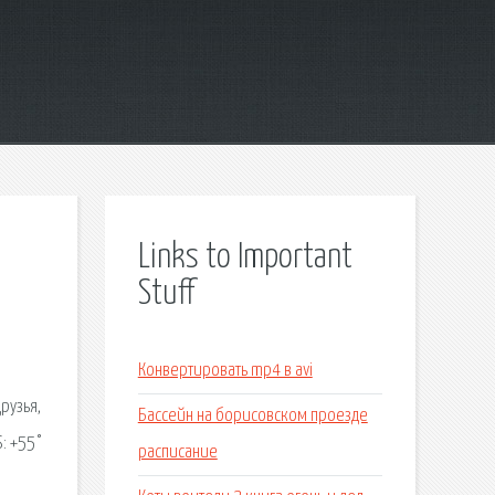
Links to Important
Stuff
Конвертировать mp4 в avi
рузья,
Бассейн на борисовском проезде
: +55°
расписание