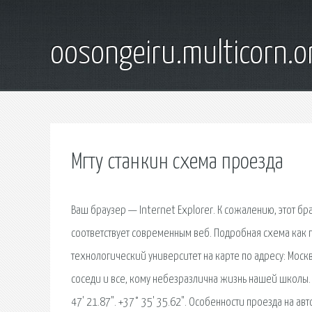
oosongeiru.multicorn.o
Мгту станкин схема проезда
Ваш браузер — Internet Explorer. К сожалению, этот б
соответствует современным веб. Подробная схема как 
технологический университет на карте по адресу: Моск
соседи и все, кому небезразлична жизнь нашей школы. 
47' 21.87". +37° 35' 35.62". Особенности проезда на а