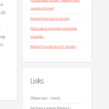
Пришельцы фильм с жаном рено
ия.
скачать торрент
 ДЛ,
Бедная лиза книга скачать
Расписание поездов краснодар
е
ртищево
боду
Это
Мануал hyundai accent скачать
.
Links
Обмен книг - LiveLib.
Картины в жанре фэнтези! -