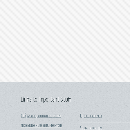
Links to Important Stuff
Образец заявления на
Против него
повышение алиментов
Читать книгу