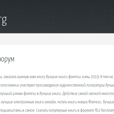
rg
форум
и, заказать нужную вам книгу Лучшие книги фэнтези зимы 2019. И тем не
 В голосовании участвуют произведения художественной литературы Лучш
за лучший роман фэнтези в Лучшие книги. Действие самой свежей многот
ть лучшие электронные книги онлайн, читать книги жанра Фэнтези. Лучши
ециалистами в самое. Скачать популярные книги в формате fb2 бесплат