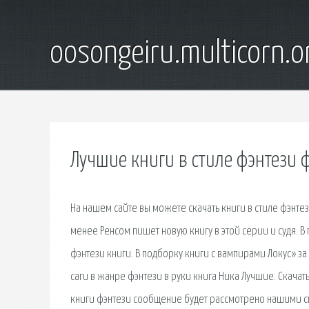
oosongeiru.multicorn.o
Лучшие книги в стиле фэнтези 
На нашем сайте вы можете скачать книги в стиле фэнтез
менее Ренсом пишет новую книгу в этой серии и судя.
фэнтези книги. В подборку книги с вампирами Локус» 
саги в жанре фэнтези в руки книга Ника Лучшие. Скача
книги фэнтези сообщение будет рассмотрено нашими сп