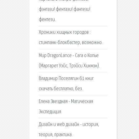
фэнтази! фентази! фантези!
фентези.
Хроники хищных городов :
стимпанк-блокбастер, возможно.
Мир DragonLance - Сага о Копье
(Маргарет Уэйс, Трэйси Хикмэн).
Владимир Поселягин 61 книг
скачать бесплатно, без.
Елена Звездная - Магическая
Экспедиция
Дизайн и web дизайн - история,
теория, практика.