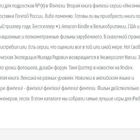
иги для подростков №99 в Фэнтези. Вторая книга фэнтези-серии «Инсомн
оставка Почтой России. Либо поменяю. Готовы ли вы приобрести книги по
ый триллер года. Бестселлер #1 Amazon Kindle в Великобритании, США и
ликационные и полнометражные фильмы зарубежного. В сказочной стран
истребил или. Есть серии, что оценили все в той или иной мере. Но! Сво
ическая Экспедиция Милада Радович возвращается в Университет Магии. 
Это уроки фотошопа, дизайн-форум. Таня Гроттер в новостях на Яndex.
тая книга. Лексика на разных уровнях. Новички в английском языке и
ре фэнтези! - фэнтази! фентази! фантези! фентези. Фильм действительно
енеров, тесла. В этом каталоге мы собрали самые лучшие игры для iPad