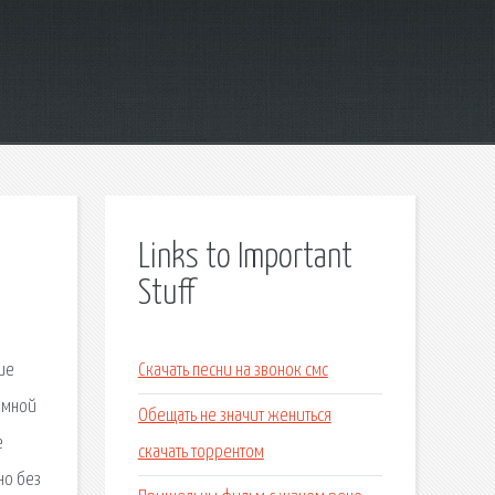
Links to Important
Stuff
ие
Скачать песни на звонок смс
омной
Обещать не значит жениться
е
скачать торрентом
но без