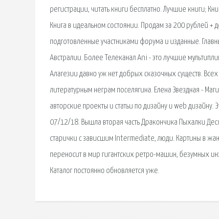
регистрации, читать книги бесплатно. Лучшие книги; Кн
Книга в идеальном состоянии. Продам за 200 рублей + д
подготовленные участниками форума и изданные. Главн
Австралии. Более Телеканал Ani - это лучшие мультип
Алагезии давно уж нет добрых сказочных существ. Всех 
литературным неграм поселягина. Елена Звездная - Маг
авторские проекты и статьи по дизайну и web дизайну. 
07/12/18. Вышла вторая часть Дракончика Пыхалки Деся
старички с зависшим Intermediate, люди. Картины в жан
переносит в мир гигантских ретро-машин, безумных инж
Каталог постоянно обновляется уже.