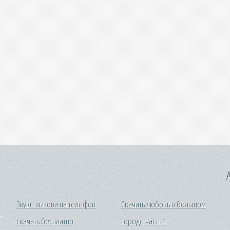
A
Звуки вызова на телефон
Скачать любовь в большом
скачать бесплатно
городе часть 1