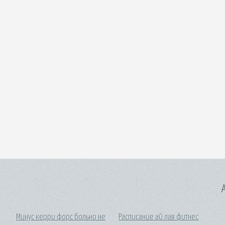
A
Минус керри форс больно не
Расписание ай лав фитнес