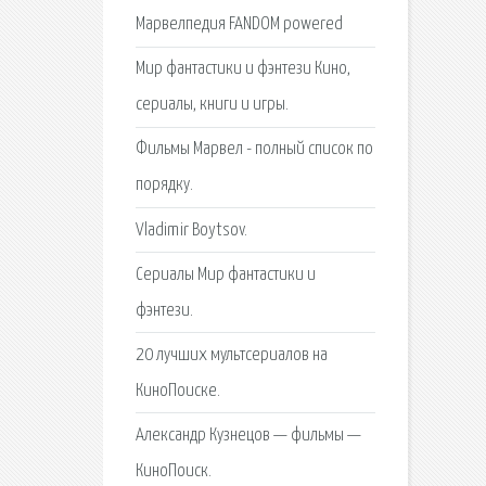
Марвелпедия FANDOM powered
Мир фантастики и фэнтези Кино,
сериалы, книги и игры.
Фильмы Марвел - полный список по
порядку.
Vladimir Boytsov.
Сериалы Мир фантастики и
фэнтези.
20 лучших мультсериалов на
КиноПоиске.
Александр Кузнецов — фильмы —
КиноПоиск.