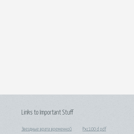
Links to Important Stuff
Звездные врата временной
Pxc100 d pdf