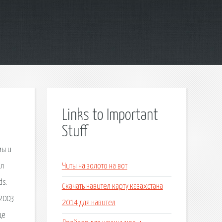
Links to Important
Stuff
мы и
ел
Читы на золото на вот
ds.
Скачать навител карту казахстана
 2003
2014 для навител
це