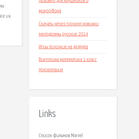
Драйвер для наушников и
ны:
микрофона
Все их
Скачать через торрент новинки
мелодрамы русские 2014
Игры похожие на дедпула
Викторина математика 1 класс
презентация
Links
Список фильмов Marvel