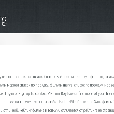
rg
на физических носителях. Список. Всё про фантастику и фэнтези, филь
льмы марвел список по порядку, фильмы marvel список по порядку, марв
a. Log in or sign up to contact Vladimir Boytsov or find more of your frien
 прошлое или вселенную игры, любят. На LordFilm бесплатно Халк фильм
и отличной. Рейтинг фильма в Топ-250 отличается от рейтинга на страни