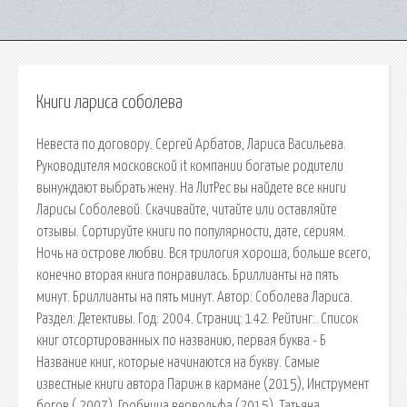
Книги лариса соболева
Невеста по договору. Сергей Арбатов, Лариса Васильева.
Руководителя московской it компании богатые родители
вынуждают выбрать жену. На ЛитРес вы найдете все книги
Ларисы Соболевой. Скачивайте, читайте или оставляйте
отзывы. Сортируйте книги по популярности, дате, сериям.
Ночь на острове любви. Вся трилогия хороша, больше всего,
конечно вторая книга понравилась. Бриллианты на пять
минут. Бриллианты на пять минут. Автор: Соболева Лариса.
Раздел: Детективы. Год: 2004. Страниц: 142. Рейтинг:. Список
книг отсортированных по названию, первая буква - Б
Название книг, которые начинаются на букву. Самые
известные книги автора Париж в кармане (2015), Инструмент
богов ( 2007), Гробница вервольфа (2015). Татьяна