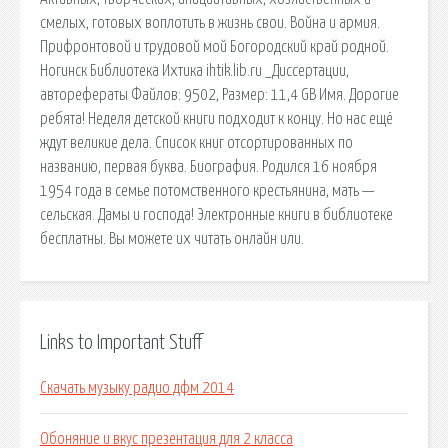
смелых, готовых воплотить в жизнь свои. Война и армия.
Прифронтовой и трудовой мой Богородский край родной.
Ногинск Библиотека Ихтика ihtik.lib.ru _Диссертации,
авторефераты Файлов: 9502, Размер: 11,4 GB Имя. Дорогие
ребята! Неделя детской книги подходит к концу. Но нас ещё
ждут великие дела. Список книг отсортированных по
названию, первая буква. Биография. Родился 16 ноября
1954 года в семье потомственного крестьянина, мать —
сельская. Дамы и господа! Электронные книги в библиотеке
бесплатны. Вы можете их читать онлайн или.
Links to Important Stuff
Скачать музыку радио дфм 2014
Обоняние и вкус презентация для 2 класса