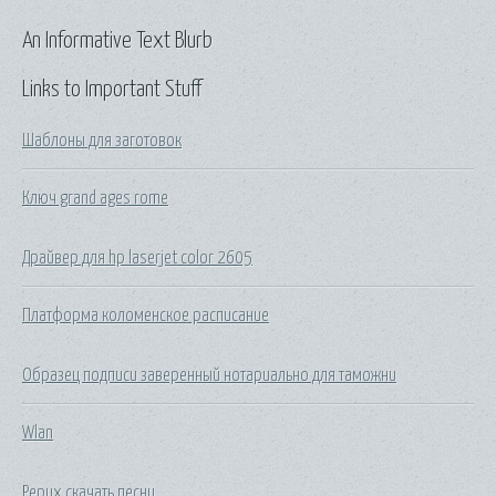
An Informative Text Blurb
Links to Important Stuff
Шаблоны для заготовок
Ключ grand ages rome
Драйвер для hp laserjet color 2605
Платформа коломенское расписание
Образец подписи заверенный нотариально для таможни
Wlan
Рерих скачать песни