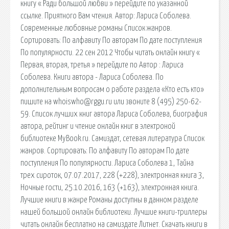
книгу « Ради большой любви » перейдите по указанной
ссылке. Приятного Вам чтения. Автор: Лариса Соболева.
Современные любовные романы Список жанров.
Сортировать: По алфавиту По авторам По дате поступления
По популярности. 22 сен 2012 Чтобы читать онлайн книгу «
Первая, вторая, третья » перейдите по Автор : Лариса
Соболева. Книги автора - Лариса Соболева. По
дополнительным вопросам о работе раздела «Кто есть кто»
пишите на whoiswho@rggu.ru или звоните 8 (495) 250-62-
59. Список лучших книг автора Лариса Соболева, биография
автора, рейтинг и чтение онлайн книг в электроной
библиотеке MyBook.ru. Самиздат, сетевая литература Список
жанров. Сортировать: По алфавиту По авторам По дате
поступления По популярности. Лариса Соболева 1, Тайна
трех сироток, 07.07.2017, 228 (+228), электронная книга 3,
Ночные гости, 25.10.2016, 163 (+163), электронная книга.
Лучшие книги в жанре Романы доступны в данном разделе
нашей большой онлайн библиотеки. Лучшие книги-триллеры
читать онлайн бесплатно на самиздате Литнет. Скачать книги в