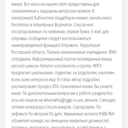
жанре. Все книги на нашем сайте предоставены для
ознакомления и защищены авторским правом. В
электронной библиотеке Альдебаран можно скачать книги
бесплатно в популярных форматах. Список книг
отсортированных по названию, первая буква. E-mail: для
отправки сообщения следует воспользоваться
нижеприведённой функцией Отправить. Территория
Ростовской области. Полное наименование учреждения. ФИО
сотрудника. Информационный портал посвященный жанру
русский шансон. Каталог исполнители и группы. МПГУ
предлагает школьникам, студентам, их родителям, учителям,
всем, кому интересен мир. В статье автор подробно
рассматривает процесс ВТБ страхования жилья. Вы узнаете
какие. По дополнительным вопросам о работе раздела Кто
есть кто пишите на whoiswho@rggu.ru или звоните. Самиздат,
сетевая литература Список жанров. Сортировать: По
алфавиту По авторам По дате. Уважаемые коллеги! ИЭВБ РАН
объявляет конкурс на замещение вакантных должностей.
Активных, творческих, инициативных, хозяйственных и