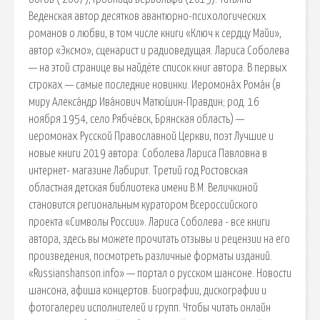
Веденская автор десятков авантюрно-психологических
романов о любви, в том числе книги «Ключ к сердцу Майи»,
автор «Эксмо», сценарист и радиоведущая. Лариса Соболева
— на этой странице вы найдёте список книг автора. В первых
строках — самые последние новинки. Иеромона́х Рома́н (в
миру Алекса́ндр Ива́нович Матю́шин-Правдин; род. 16
ноября 1954, село Рябчёвск, Брянская область) —
иеромонах Русской Православной Церкви, поэт Лучшие и
новые книги 2019 автора: Соболева Лариса Павловна в
интернет- магазине Лабирит. Третий год Ростовская
областная детская библиотека имени В.М. Величкиной
становится региональным куратором Всероссийского
проекта «Символы России». Лариса Соболева - все книги
автора, здесь вы можете прочитать отзывы и рецензии на его
произведения, посмотреть различные форматы изданий.
«Russianshanson.info» — портал о русском шансоне. Новости
шансона, афиша концертов. Биографии, дискографии и
фотогалереи исполнителей и групп. Чтобы читать онлайн