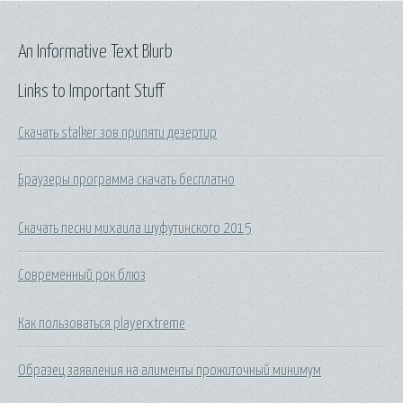
An Informative Text Blurb
Links to Important Stuff
Скачать stalker зов припяти дезертир
Браузеры программа скачать бесплатно
Скачать песни михаила шуфутинского 2015
Современный рок блюз
Как пользоваться playerxtreme
Образец заявления на алименты прожиточный минимум